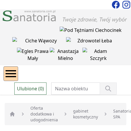
Ulubione (0)
Oferta
gabinet
Sanatori
dodatkowa i
kosmetyczny
SPA
Strona główna
udogodnienia