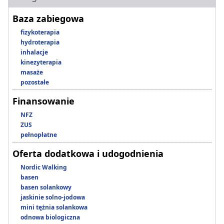
Baza zabiegowa
fizykoterapia
hydroterapia
inhalacje
kinezyterapia
masaże
pozostałe
Finansowanie
NFZ
ZUS
pełnopłatne
Oferta dodatkowa i udogodnienia
Nordic Walking
basen
basen solankowy
jaskinie solno-jodowa
mini tężnia solankowa
odnowa biologiczna