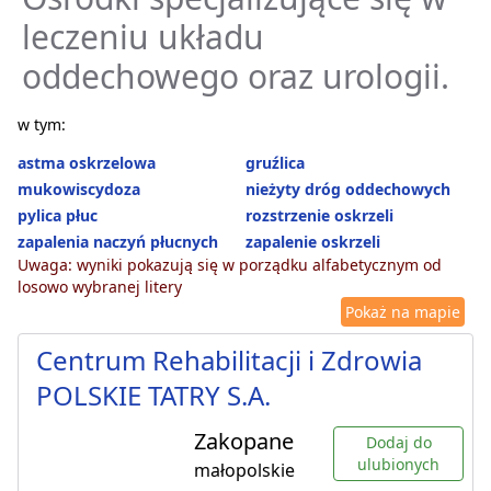
leczeniu układu
oddechowego oraz urologii.
w tym:
astma oskrzelowa
gruźlica
mukowiscydoza
nieżyty dróg oddechowych
pylica płuc
rozstrzenie oskrzeli
zapalenia naczyń płucnych
zapalenie oskrzeli
Uwaga: wyniki pokazują się w porządku alfabetycznym od
losowo wybranej litery
Pokaż na mapie
Centrum Rehabilitacji i Zdrowia
POLSKIE TATRY S.A.
Zakopane
Dodaj do
ulubionych
małopolskie