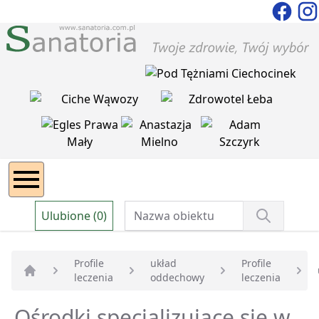
Ulubione (0)
Profile
układ
Profile
leczenia
oddechowy
leczenia
Strona główna
Ośrodki specjalizujące się w