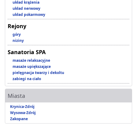
układ krążenia
układ nerwowy
układ pokarmowy
Rejony
góry
niziny
Sanatoria SPA
masaże relaksacyjne
masaże upiększające
pielęgnacja twarzy i dekoltu
zabiegi na ciało
Miasta
Krynica-Zdrój
Wysowa-Zdrój
Zakopane