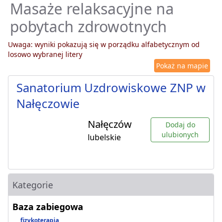
Masaże relaksacyjne na
pobytach zdrowotnych
Uwaga: wyniki pokazują się w porządku alfabetycznym od
losowo wybranej litery
Pokaż na mapie
Sanatorium Uzdrowiskowe ZNP w
Nałęczowie
Nałęczów
Dodaj do
ulubionych
lubelskie
Kategorie
Baza zabiegowa
fizykoterapia