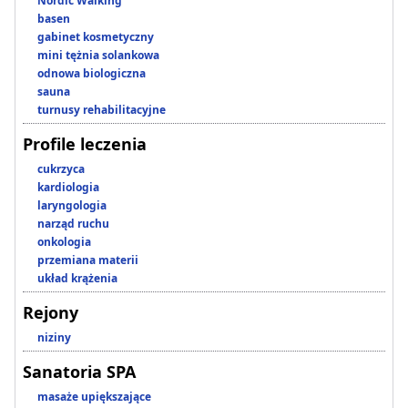
Nordic Walking
basen
gabinet kosmetyczny
mini tężnia solankowa
odnowa biologiczna
sauna
turnusy rehabilitacyjne
Profile leczenia
cukrzyca
kardiologia
laryngologia
narząd ruchu
onkologia
przemiana materii
układ krążenia
Rejony
niziny
Sanatoria SPA
masaże upiększające