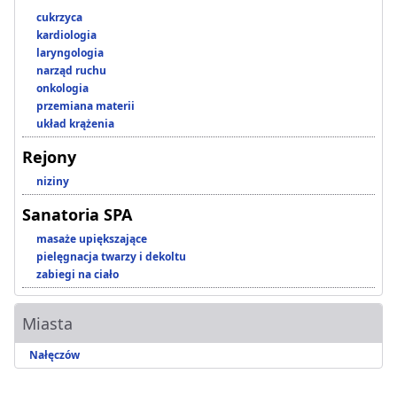
cukrzyca
kardiologia
laryngologia
narząd ruchu
onkologia
przemiana materii
układ krążenia
Rejony
niziny
Sanatoria SPA
masaże upiększające
pielęgnacja twarzy i dekoltu
zabiegi na ciało
Miasta
Nałęczów