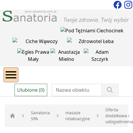
Ulubione (0)
Oferta
Sanatoria
masaże
dodatkowa i
SPA
relaksacyjne
Strona główna
udogodnieni