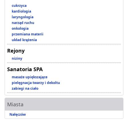
cukrzyca
kardiologia
laryngologia
narząd ruchu
onkologia
przemiana materii
układ krążenia
Rejony
niziny
Sanatoria SPA
masaże upiększające
pielęgnacja twarzy i dekoltu
zabiegi na ciało
Miasta
Nałęczów