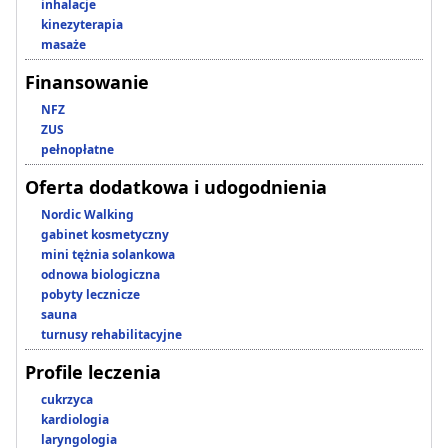
inhalacje
kinezyterapia
masaże
Finansowanie
NFZ
ZUS
pełnopłatne
Oferta dodatkowa i udogodnienia
Nordic Walking
gabinet kosmetyczny
mini tężnia solankowa
odnowa biologiczna
pobyty lecznicze
sauna
turnusy rehabilitacyjne
Profile leczenia
cukrzyca
kardiologia
laryngologia