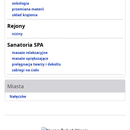
onkologia
przemiana materii
układ krążenia
Rejony
niziny
Sanatoria SPA
masaże relaksacyjne
masaże upiększające
pielęgnacja twarzy i dekoltu
zabiegi na ciało
Miasta
Nałęczów