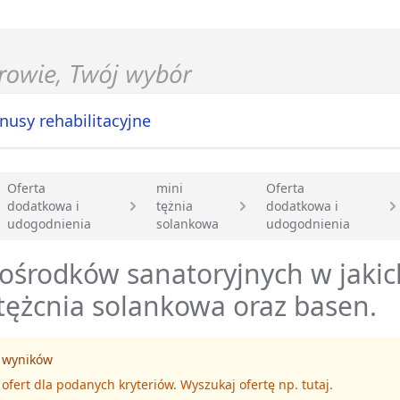
nusy rehabilitacyjne
Oferta
mini
Oferta
dodatkowa i
tężnia
dodatkowa i
główna
udogodnienia
solankowa
udogodnienia
 ośrodków sanatoryjnych w jakic
tężcnia solankowa oraz basen.
 wyników
 ofert dla podanych kryteriów. Wyszukaj ofertę np.
tutaj
.