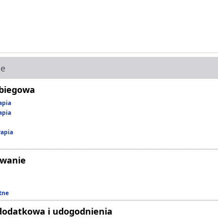
ie
abiegowa
apia
apia
rapia
owanie
tne
dodatkowa i udogodnienia