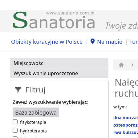
|
|
Obiekty kuracyjne w Polsce
Na mapie
Tur
Miejscowości
Strona 
Wyszukiwanie uproszczone
Nałęc
Filtruj
ruch
Zawęź wyszukiwanie wybierając:
w tym:
Baza zabiegowa
dna mocza
fizykoterapia
osteoporoz
hydroterapia
rwa kulszo