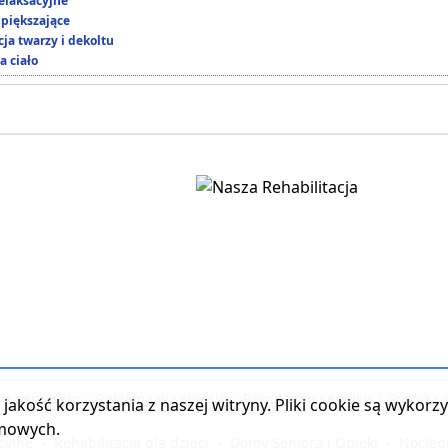
elaksacyjne
piększające
ja twarzy i dekoltu
a ciało
t z serwisem
|
Reklama w serwisie
|
Regulamin serwisu
|
Polityka
jakość korzystania z naszej witryny. Pliki cookie są wykor
amowych.
cyjne
-
Rehabilitacja dla dzieci
-
Domy Seniora i Opieki
-
Nocleg