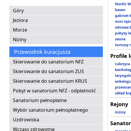
Nordic W
Góry
basen
gabinet 
Jeziora
mini tęż
odnowa b
Morze
pobyty l
Niziny
sauna
turnusy 
Przewodnik kuracjusza
Profile 
Skierowanie do sanatorium NFZ
cukrzyca
kardiolo
Skierowanie do sanatorium ZUS
laryngol
Skierowanie do sanatorium KRUS
onkologi
przemian
Pobyt w sanatorium NFZ - odpłatność
układ kr
Sanatorium pełnopłatne
Rejony
Wybór sanatorium pełnopłatnego
niziny
Uzdrowiska
Sanator
Wczasy zdrowotne