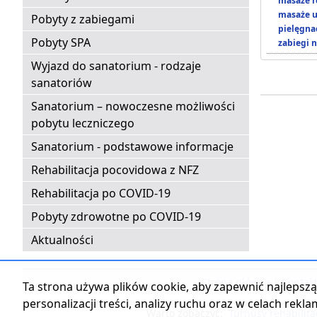
masaże r
masaże u
Pobyty z zabiegami
pielęgnac
Pobyty SPA
zabiegi n
Wyjazd do sanatorium - rodzaje
sanatoriów
Sanatorium – nowoczesne możliwości
pobytu leczniczego
Sanatorium - podstawowe informacje
Rehabilitacja pocovidowa z NFZ
Rehabilitacja po COVID-19
Pobyty zdrowotne po COVID-19
Aktualności
Strona główna
|
Kontak
Ta strona używa plików cookie, aby zapewnić najlepszą 
personalizacji treści, analizy ruchu oraz w celach rekl
Warto zobaczyć:
Turnusy rehabilita