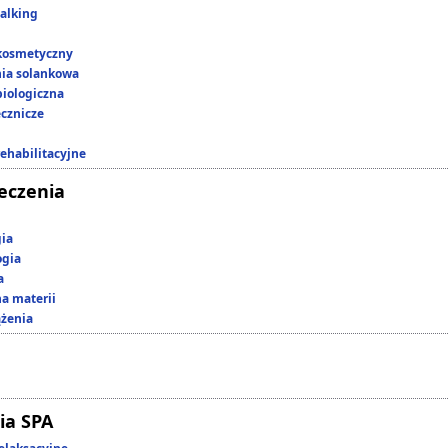
alking
kosmetyczny
nia solankowa
iologiczna
ecznicze
rehabilitacyjne
leczenia
gia
ogia
a
a materii
ążenia
ia SPA