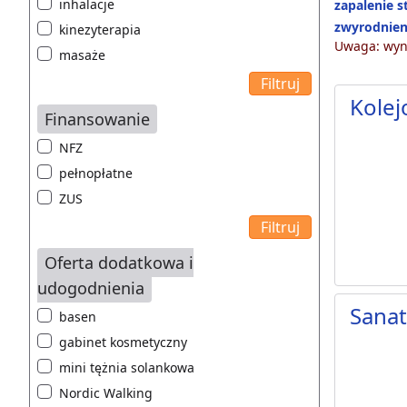
inhalacje
zapalenie 
zwyrodnien
kinezyterapia
Uwaga: wyni
masaże
Kolej
Finansowanie
NFZ
pełnopłatne
ZUS
Oferta dodatkowa i
udogodnienia
Sana
basen
gabinet kosmetyczny
mini tężnia solankowa
Nordic Walking