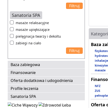
Sanatoria SPA
masaże relaksacyjne
masaże upiększające
Kategor
pielęgnacja twarzy i dekoltu
zabiegi na ciało
Baza z
fizykoter
hydroter
inhalacje
Baza zabiegowa
kinezyte
masaże
Finansowanie
Finans
Oferta dodatkowa i udogodnienia
NFZ
Profile leczenia
ZUS
pełnopła
Sanatoria SPA
Oferta 