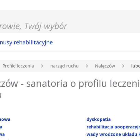
nusy rehabilitacyjne
Profile leczenia
narząd ruchu
Nałęczów
lube
główna
zów - sanatoria o profilu leczen
u
nowa
dyskopatia
a
rehabilitacja pooperacyj
wa
wady wrodzone układu 