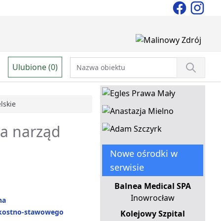
Ulubione (0)
lskie
ia narząd
Nowe ośrodki w
serwisie
Balnea Medical SPA
Inowrocław
na
kostno-stawowego
Kolejowy Szpital