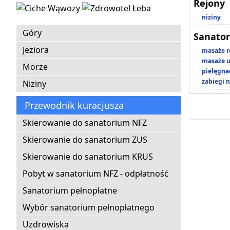
Rejony
niziny
Góry
Sanator
Jeziora
masaże r
masaże u
Morze
pielęgnac
zabiegi n
Niziny
Przewodnik kuracjusza
Skierowanie do sanatorium NFZ
Skierowanie do sanatorium ZUS
Skierowanie do sanatorium KRUS
Pobyt w sanatorium NFZ - odpłatność
Sanatorium pełnopłatne
Wybór sanatorium pełnopłatnego
Uzdrowiska