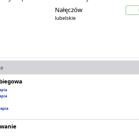
Nałęczów
lubelskie
ie
abiegowa
apia
apia
rapia
owanie