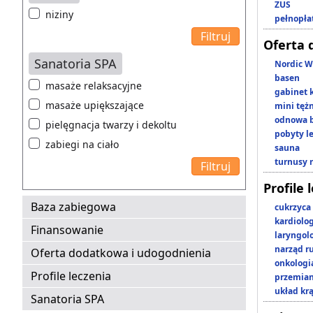
ZUS
niziny
pełnopła
Oferta 
Sanatoria SPA
Nordic W
basen
masaże relaksacyjne
gabinet 
masaże upiększające
mini tęż
odnowa b
pielęgnacja twarzy i dekoltu
pobyty l
zabiegi na ciało
sauna
turnusy 
Profile 
Baza zabiegowa
cukrzyca
kardiolo
Finansowanie
laryngol
narząd r
Oferta dodatkowa i udogodnienia
onkologi
Profile leczenia
przemian
układ kr
Sanatoria SPA