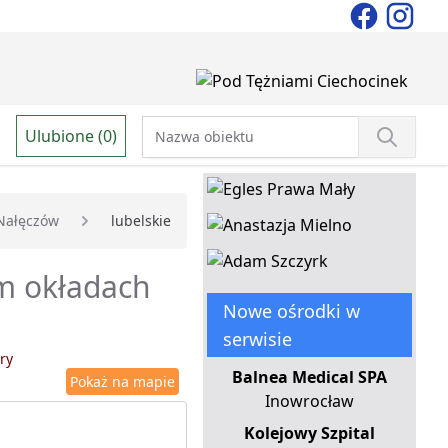
Ulubione (0)
Nałęczów
lubelskie
em okładach
Nowe ośrodki w
serwisie
ry
Balnea Medical SPA
Pokaż na mapie
Inowrocław
Kolejowy Szpital