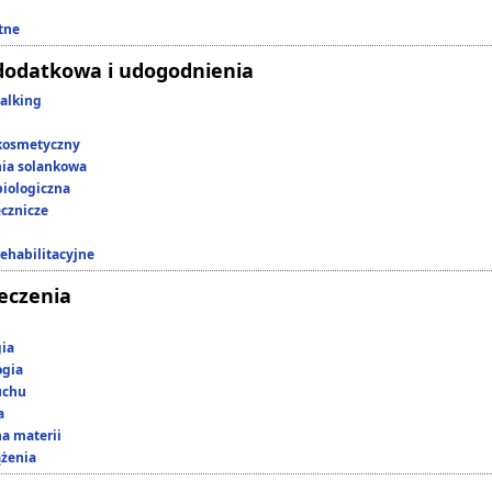
tne
dodatkowa i udogodnienia
alking
kosmetyczny
nia solankowa
iologiczna
ecznicze
rehabilitacyjne
leczenia
gia
ogia
uchu
a
a materii
ążenia