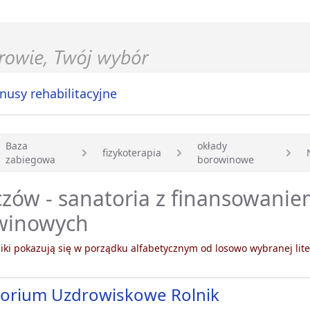
nusy rehabilitacyjne
Baza
okłady
fizykoterapia
zabiegowa
borowinowe
główna
zów - sanatoria z finansowani
winowych
ki pokazują się w porządku alfabetycznym od losowo wybranej lite
torium Uzdrowiskowe Rolnik