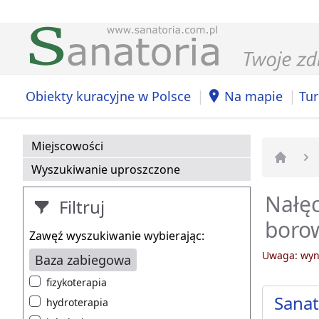
|
|
Obiekty kuracyjne w Polsce
Na mapie
Tur
Miejscowości
Wyszukiwanie uproszczone
Strona 
Nałęc
Filtruj
boro
Zawęź wyszukiwanie wybierając:
Uwaga: wyni
Baza zabiegowa
fizykoterapia
Sana
hydroterapia