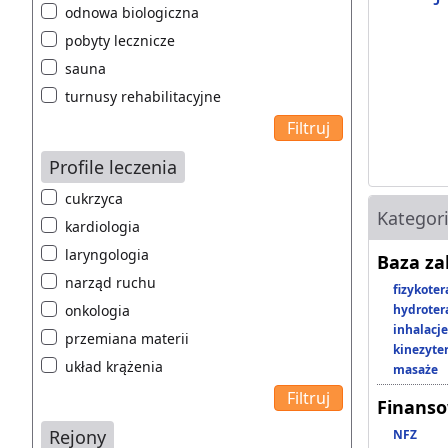
odnowa biologiczna
pobyty lecznicze
sauna
turnusy rehabilitacyjne
Profile leczenia
cukrzyca
Kategor
kardiologia
laryngologia
Baza z
narząd ruchu
fizykoter
onkologia
hydroter
inhalacje
przemiana materii
kinezyte
układ krążenia
masaże
Finans
Rejony
NFZ