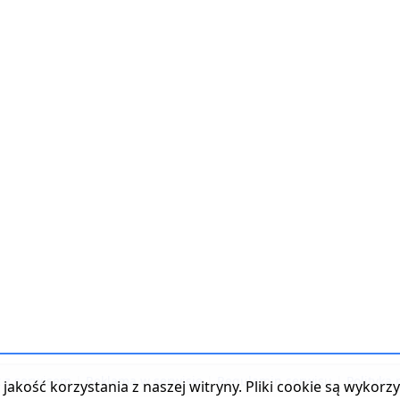
t z serwisem
|
Reklama w serwisie
|
Regulamin serwisu
|
Polityka
jakość korzystania z naszej witryny. Pliki cookie są wykor