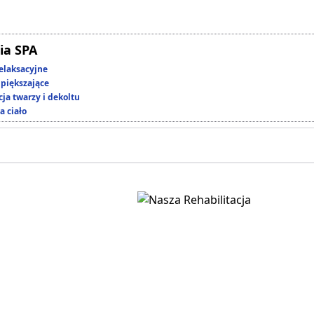
ia SPA
elaksacyjne
piększające
ja twarzy i dekoltu
a ciało