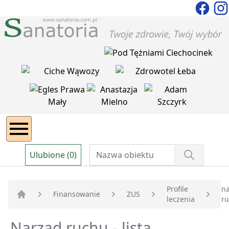
Ulubione (0)
Profile
n
Finansowanie
ZUS
leczenia
r
Strona główna
Narząd ruchu - lista