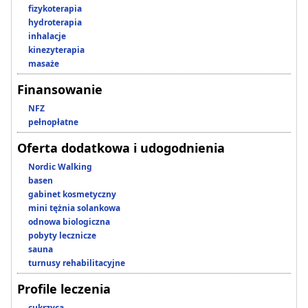
fizykoterapia
hydroterapia
inhalacje
kinezyterapia
masaże
Finansowanie
NFZ
pełnopłatne
Oferta dodatkowa i udogodnienia
Nordic Walking
basen
gabinet kosmetyczny
mini tężnia solankowa
odnowa biologiczna
pobyty lecznicze
sauna
turnusy rehabilitacyjne
Profile leczenia
cukrzyca