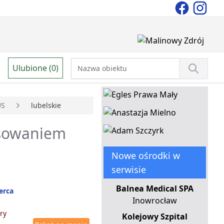
Ulubione (0)
US
lubelskie
ansowaniem
Nowe ośrodki w
serwisie
Balnea Medical SPA
serca
Inowrocław
ry
Kolejowy Szpital