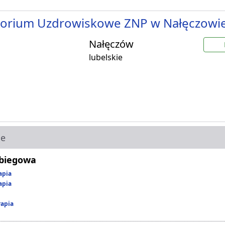
torium Uzdrowiskowe ZNP w Nałęczowi
Nałęczów
lubelskie
ie
abiegowa
apia
apia
rapia