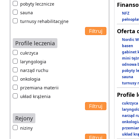
pobyty lecznicze
Finans
sauna
NFZ
pełnopła
turnusy rehabilitacyjne
Oferta 
Nordic W
Profile leczenia
basen
gabinet 
cukrzyca
mini tęż
laryngologia
odnowa b
narząd ruchu
pobyty l
sauna
onkologia
turnusy 
przemiana materii
Profile 
układ krążenia
cukrzyca
laryngol
narząd r
Rejony
onkologi
niziny
przemian
układ kr