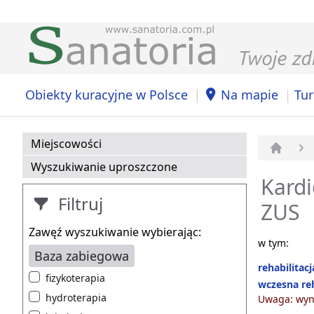
|
|
Obiekty kuracyjne w Polsce
Na mapie
Tur
Miejscowości
Strona 
Wyszukiwanie uproszczone
Kardi
Filtruj
ZUS
Zawęź wyszukiwanie wybierając:
w tym:
Baza zabiegowa
rehabilitac
fizykoterapia
wczesna reh
hydroterapia
Uwaga: wyni