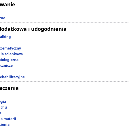
owanie
tne
dodatkowa i udogodnienia
alking
kosmetyczny
nia solankowa
iologiczna
ecznicze
rehabilitacyjne
leczenia
ogia
uchu
a
a materii
ążenia