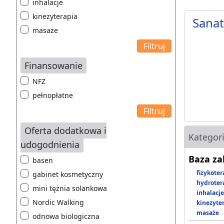
inhalacje
kinezyterapia
Sana
masaże
Finansowanie
NFZ
pełnopłatne
Oferta dodatkowa i
Kategor
udogodnienia
Baza z
basen
fizykoter
gabinet kosmetyczny
hydroter
mini tężnia solankowa
inhalacje
Nordic Walking
kinezyte
masaże
odnowa biologiczna