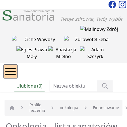
Ulubione (0)
Profile
onkologia
Finansowanie
leczenia
Strona główna
Onkologia - lista sanatoriów