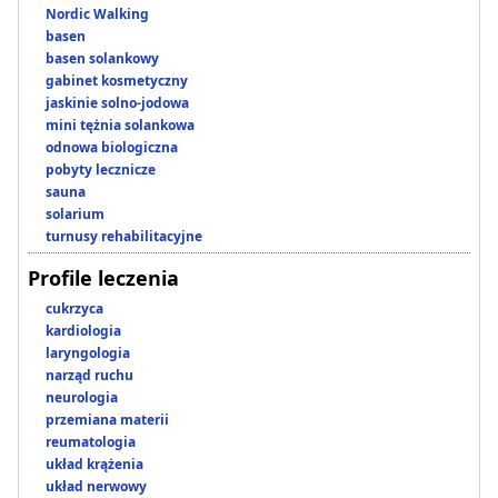
Nordic Walking
basen
basen solankowy
gabinet kosmetyczny
jaskinie solno-jodowa
mini tężnia solankowa
odnowa biologiczna
pobyty lecznicze
sauna
solarium
turnusy rehabilitacyjne
Profile leczenia
cukrzyca
kardiologia
laryngologia
narząd ruchu
neurologia
przemiana materii
reumatologia
układ krążenia
układ nerwowy