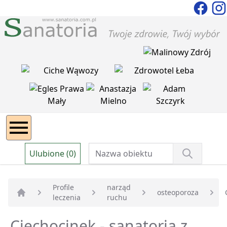
Ulubione (0)
Profile
narząd
osteoporoza
leczenia
ruchu
Strona główna
Ciechocinek - sanatoria z