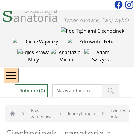
Ulubione (0)
Baza
ćwiczenia
kinezyterapia
zabiegowa
Atlas
Strona główna
Ciechocinek - sanatoria z