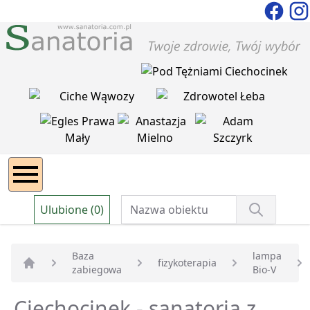
Ulubione (0)
Baza
lampa
fizykoterapia
zabiegowa
Bio-V
Strona główna
Ciechocinek - sanatoria z