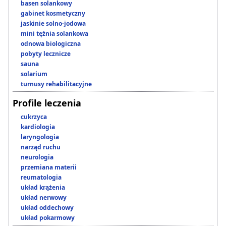
basen solankowy
gabinet kosmetyczny
jaskinie solno-jodowa
mini tężnia solankowa
odnowa biologiczna
pobyty lecznicze
sauna
solarium
turnusy rehabilitacyjne
Profile leczenia
cukrzyca
kardiologia
laryngologia
narząd ruchu
neurologia
przemiana materii
reumatologia
układ krążenia
układ nerwowy
układ oddechowy
układ pokarmowy