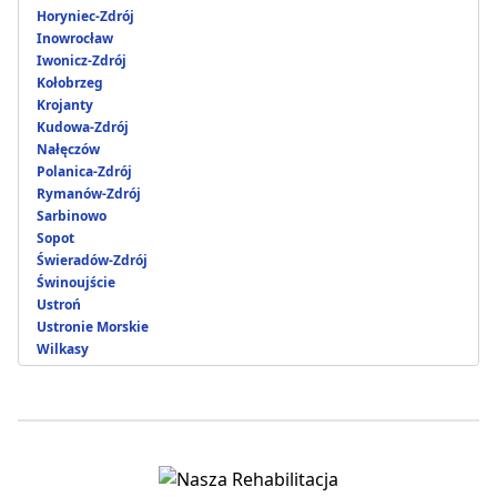
Horyniec-Zdrój
Inowrocław
Iwonicz-Zdrój
Kołobrzeg
Krojanty
Kudowa-Zdrój
Nałęczów
Polanica-Zdrój
Rymanów-Zdrój
Sarbinowo
Sopot
Świeradów-Zdrój
Świnoujście
Ustroń
Ustronie Morskie
Wilkasy