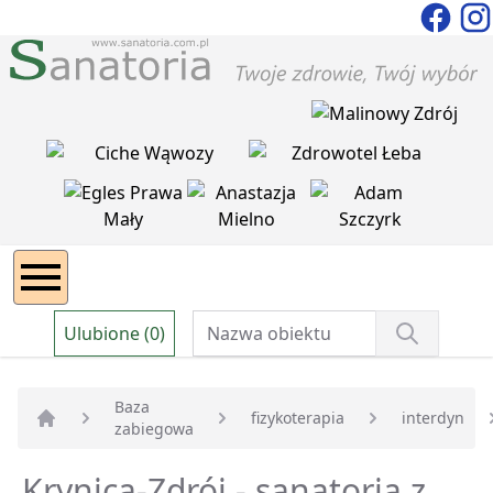
Ulubione (0)
Baza
fizykoterapia
interdyn
zabiegowa
Strona główna
Krynica-Zdrój - sanatoria z