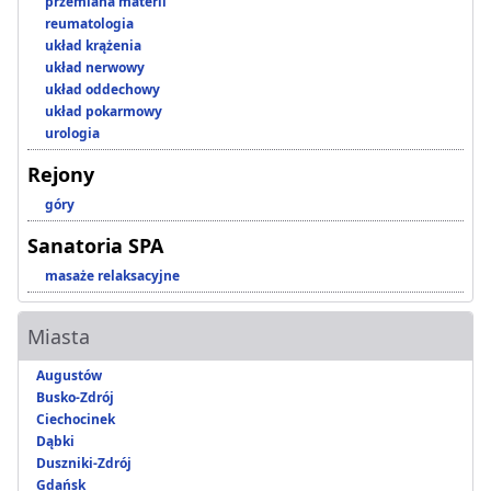
przemiana materii
reumatologia
układ krążenia
układ nerwowy
układ oddechowy
układ pokarmowy
urologia
Rejony
góry
Sanatoria SPA
masaże relaksacyjne
Miasta
Augustów
Busko-Zdrój
Ciechocinek
Dąbki
Duszniki-Zdrój
Gdańsk