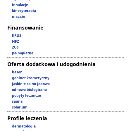
inhalacje
kinezyterapia
masaże
Finansowanie
KRUS
NFZ
ZUS
pełnopłatne
Oferta dodatkowa i udogodnienia
basen
gabinet kosmetyczny
jaskinie solno-jodowa
odnowa biologiczna
pobyty lecznicze
sauna
solarium
Profile leczenia
dermatologia