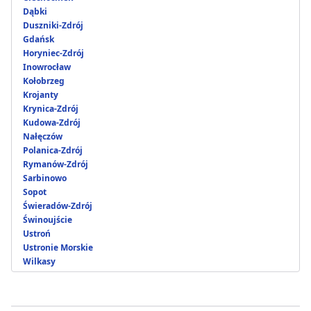
Dąbki
Duszniki-Zdrój
Gdańsk
Horyniec-Zdrój
Inowrocław
Kołobrzeg
Krojanty
Krynica-Zdrój
Kudowa-Zdrój
Nałęczów
Polanica-Zdrój
Rymanów-Zdrój
Sarbinowo
Sopot
Świeradów-Zdrój
Świnoujście
Ustroń
Ustronie Morskie
Wilkasy