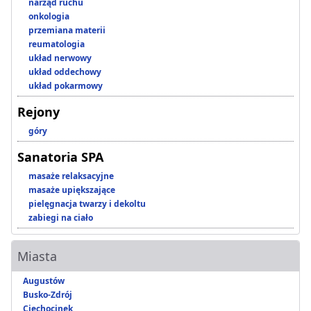
narząd ruchu
onkologia
przemiana materii
reumatologia
układ nerwowy
układ oddechowy
układ pokarmowy
Rejony
góry
Sanatoria SPA
masaże relaksacyjne
masaże upiększające
pielęgnacja twarzy i dekoltu
zabiegi na ciało
Miasta
Augustów
Busko-Zdrój
Ciechocinek