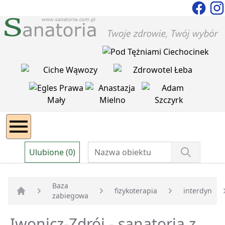
Ulubione (0)
Baza
fizykoterapia
interdyn
zabiegowa
Strona główna
Iwonicz-Zdrój - sanatoria z