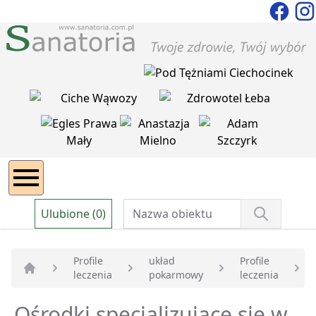
Ulubione (0)
Profile
układ
Profile
leczenia
pokarmowy
leczenia
Strona główna
Ośrodki specjalizujące się w