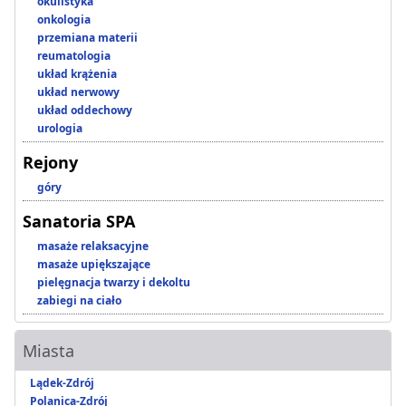
okulistyka
onkologia
przemiana materii
reumatologia
układ krążenia
układ nerwowy
układ oddechowy
urologia
Rejony
góry
Sanatoria SPA
masaże relaksacyjne
masaże upiększające
pielęgnacja twarzy i dekoltu
zabiegi na ciało
Miasta
Lądek-Zdrój
Polanica-Zdrój