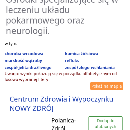
leczeniu układu
pokarmowego oraz
neurologii.
w tym:
choroba wrzodowa
kamica żółciowa
marskość wątroby
refluks
zespół jelita drażliwego
zespół złego wchłaniania
Uwaga: wyniki pokazują się w porządku alfabetycznym od
losowo wybranej litery
Pokaż na mapie
Centrum Zdrowia i Wypoczynku
NOWY ZDRÓJ
Polanica-
Dodaj do
ulubionych
Zdrój