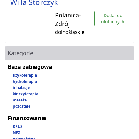
Willa Storczyk
Polanica-
Dodaj do
ulubionych
Zdrój
dolnośląskie
Kategorie
Baza zabiegowa
fizykoterapia
hydroterapia
inhalacje
kinezyterapia
masaże
pozostałe
Finansowanie
KRUS
NFZ
pełnopłatne