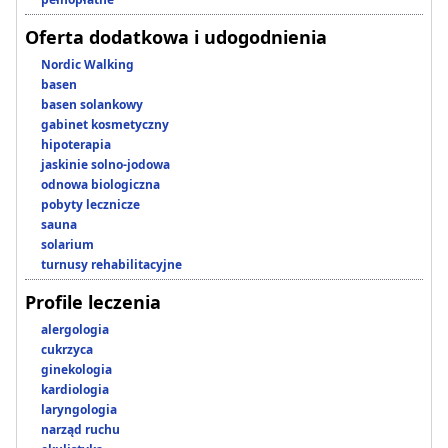
Oferta dodatkowa i udogodnienia
Nordic Walking
basen
basen solankowy
gabinet kosmetyczny
hipoterapia
jaskinie solno-jodowa
odnowa biologiczna
pobyty lecznicze
sauna
solarium
turnusy rehabilitacyjne
Profile leczenia
alergologia
cukrzyca
ginekologia
kardiologia
laryngologia
narząd ruchu