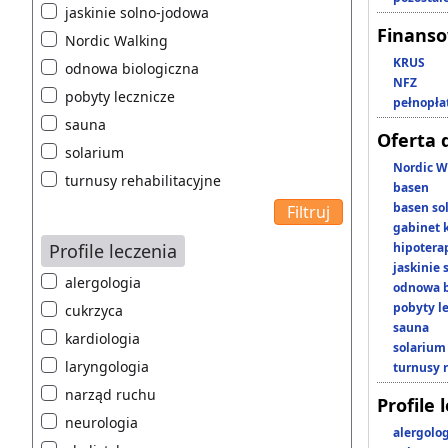
jaskinie solno-jodowa
Finans
Nordic Walking
KRUS
odnowa biologiczna
NFZ
pobyty lecznicze
pełnopła
sauna
Oferta 
solarium
Nordic W
turnusy rehabilitacyjne
basen
basen so
gabinet 
Profile leczenia
hipotera
jaskinie
alergologia
odnowa b
pobyty l
cukrzyca
sauna
kardiologia
solarium
laryngologia
turnusy 
narząd ruchu
Profile 
neurologia
alergolo