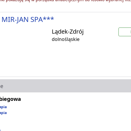
 MIR-JAN SPA***
Lądek-Zdrój
dolnośląskie
ie
abiegowa
apia
apia
e