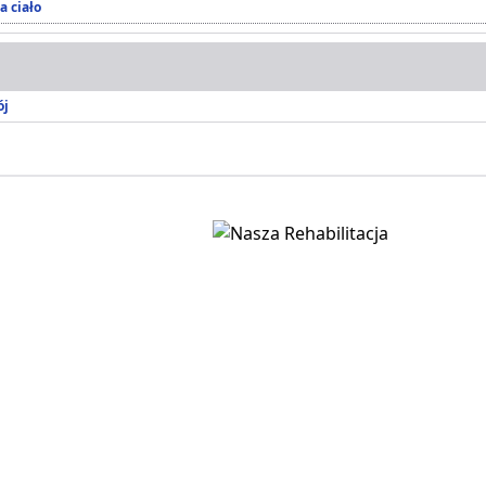
a ciało
ój