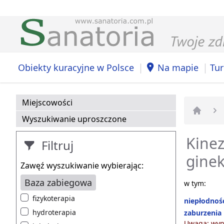
|
|
Obiekty kuracyjne w Polsce
Na mapie
Tur
Miejscowości
Wyszukiwanie uproszczone
Strona 
Kinez
Filtruj
ginek
Zawęź wyszukiwanie wybierając:
Baza zabiegowa
w tym:
fizykoterapia
niepłodnoś
hydroterapia
zaburzenia
Uwaga: wyni