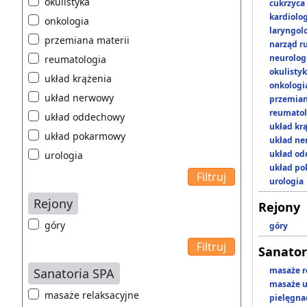
okulistyka
cukrzyca
kardiolo
onkologia
laryngol
przemiana materii
narząd r
neurolog
reumatologia
okulisty
układ krążenia
onkologi
układ nerwowy
przemian
reumatol
układ oddechowy
układ kr
układ pokarmowy
układ n
układ o
urologia
układ p
urologia
Rejony
Rejony
góry
góry
Sanator
masaże r
Sanatoria SPA
masaże u
masaże relaksacyjne
pielęgnac