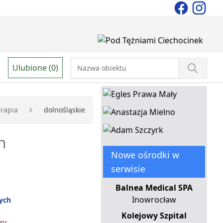
Ulubione (0)
erapia
dolnośląskie
h
Nowe ośrodki w
serwisie
Balnea Medical SPA
Inowrocław
nych
Kolejowy Szpital
ry