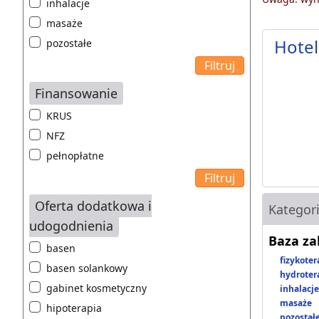
inhalacje
masaże
Hotel
pozostałe
Finansowanie
KRUS
NFZ
pełnopłatne
Oferta dodatkowa i
Kategor
udogodnienia
Baza z
basen
fizykoter
basen solankowy
hydroter
gabinet kosmetyczny
inhalacje
masaże
hipoterapia
pozostał