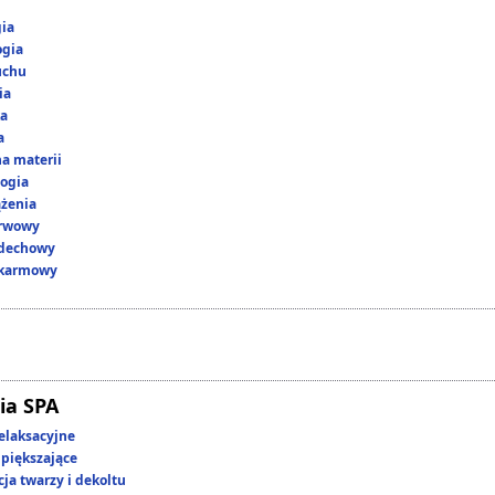
gia
ogia
uchu
ia
ka
a
a materii
ogia
ążenia
erwowy
ddechowy
okarmowy
ia SPA
elaksacyjne
piększające
ja twarzy i dekoltu