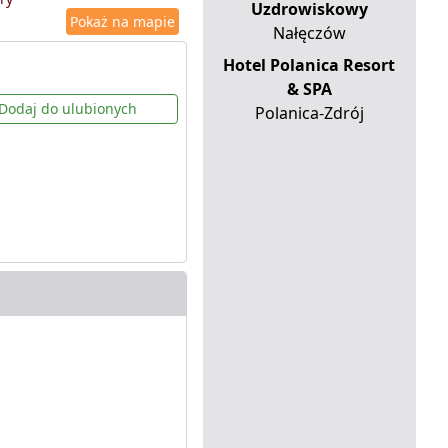
Uzdrowiskowy
Pokaż na mapie
Nałęczów
Hotel Polanica Resort
& SPA
Dodaj do ulubionych
Polanica-Zdrój