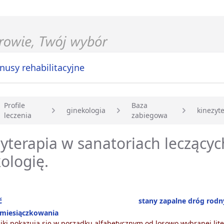
nusy rehabilitacyjne
Profile
Baza
ginekologia
kinezyt
leczenia
zabiegowa
główna
yterapia w sanatoriach leczącyc
ologię.
ć
stany zapalne dróg rod
 miesiączkowania
ki pokazują się w porządku alfabetycznym od losowo wybranej lite