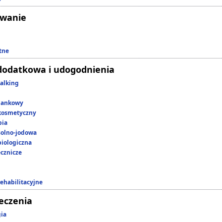
owanie
tne
dodatkowa i udogodnienia
alking
lankowy
kosmetyczny
pia
 solno-jodowa
iologiczna
ecznicze
rehabilitacyjne
leczenia
gia