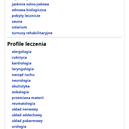
jaskinie solno-jodowa
odnowa biologiczna
pobyty lecznicze
sauna
solarium
turnusy rehabilitacyjne
Profile leczenia
alergologia
cukrzyca
kardiologia
laryngologia
narząd ruchu
neurologia
okulistyka
onkologia
przemiana materii
reumatologia
układ nerwowy
układ oddechowy
układ pokarmowy
urologia