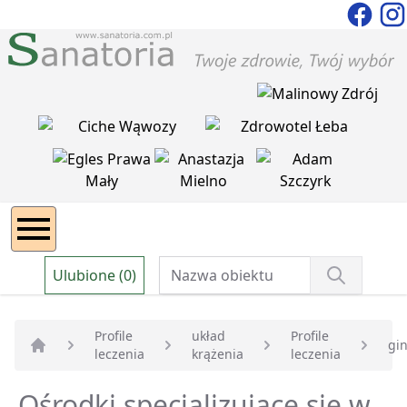
Ulubione (0)
Profile
układ
Profile
gi
leczenia
krążenia
leczenia
Strona główna
Ośrodki specjalizujące się w