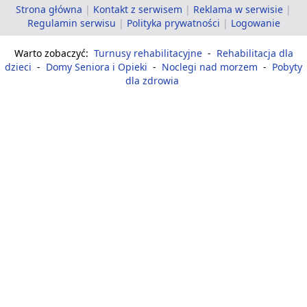
Strona główna
|
Kontakt z serwisem
|
Reklama w serwisie
|
Regulamin serwisu
|
Polityka prywatności
|
Logowanie
Warto zobaczyć:
Turnusy rehabilitacyjne
-
Rehabilitacja dla
dzieci
-
Domy Seniora i Opieki
-
Noclegi nad morzem
-
Pobyty
dla zdrowia