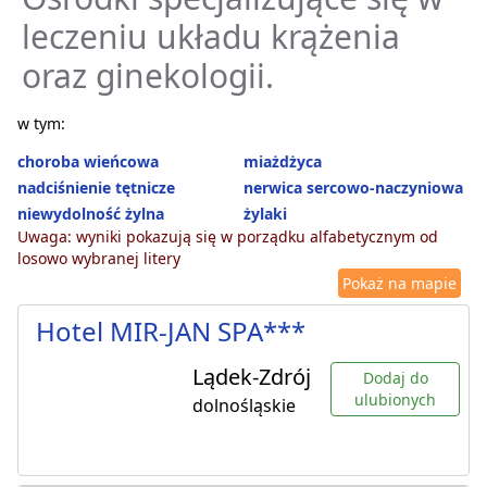
leczeniu układu krążenia
oraz ginekologii.
w tym:
choroba wieńcowa
miażdżyca
nadciśnienie tętnicze
nerwica sercowo-naczyniowa
niewydolność żylna
żylaki
Uwaga: wyniki pokazują się w porządku alfabetycznym od
losowo wybranej litery
Pokaż na mapie
Hotel MIR-JAN SPA***
Lądek-Zdrój
Dodaj do
ulubionych
dolnośląskie