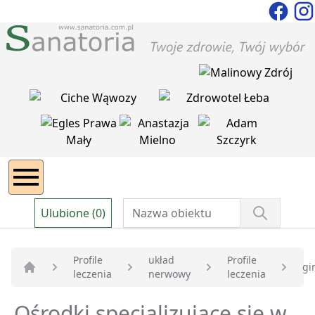
Ulubione (0)
Profile
układ
Profile
gi
leczenia
nerwowy
leczenia
Strona główna
Ośrodki specjalizujące się w