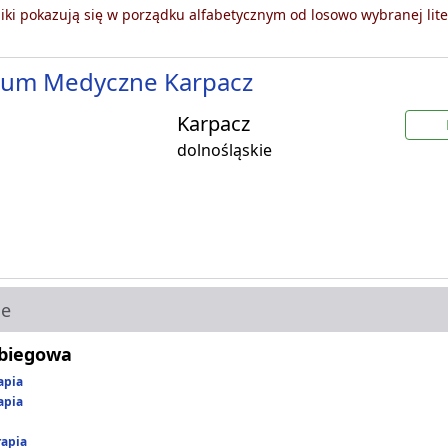
ki pokazują się w porządku alfabetycznym od losowo wybranej lite
rum Medyczne Karpacz
Karpacz
dolnośląskie
ie
abiegowa
apia
apia
rapia