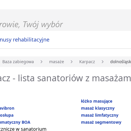
nusy rehabilitacyjne
Baza zabiegowa
masaże
Karpacz
dolnośląsk
główna
cz - lista sanatoriów z masażam
łóżko masujące
avibron
masaż klasyczny
osłupa
masaż limfatyczny
umatyczny BOA
masaż segmentowy
cznicze w sanatorium