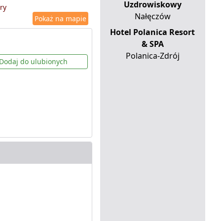
Uzdrowiskowy
ry
Nałęczów
Pokaż na mapie
Hotel Polanica Resort
& SPA
Polanica-Zdrój
Dodaj do ulubionych