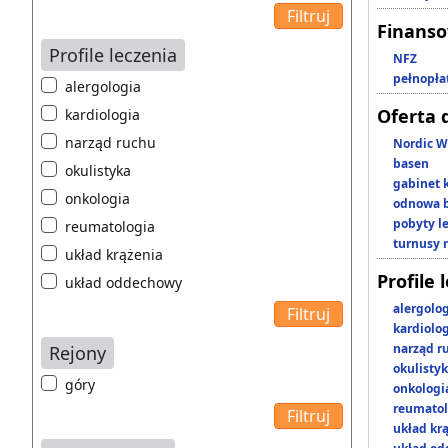
Finans
Profile leczenia
NFZ
pełnopła
alergologia
Oferta 
kardiologia
narząd ruchu
Nordic W
basen
okulistyka
gabinet 
onkologia
odnowa b
pobyty l
reumatologia
turnusy 
układ krążenia
Profile 
układ oddechowy
alergolo
kardiolo
narząd r
Rejony
okulisty
góry
onkologi
reumatol
układ kr