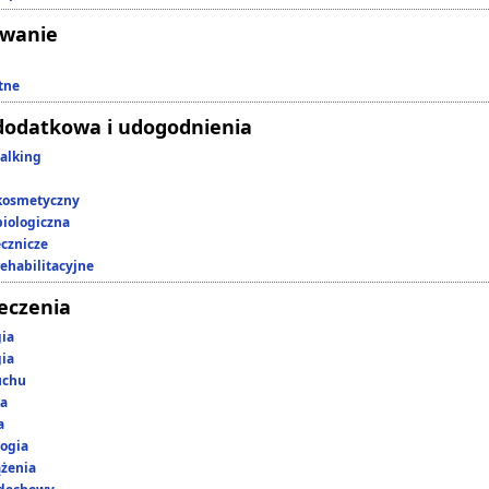
owanie
tne
dodatkowa i udogodnienia
alking
kosmetyczny
iologiczna
ecznicze
rehabilitacyjne
leczenia
gia
gia
uchu
ka
a
ogia
ążenia