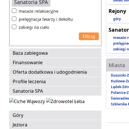
układ o
Sanatoria SPA
Rejony
masaże relaksacyjne
pielęgnacja twarzy i dekoltu
góry
zabiegi na ciało
Sanator
masaże r
pielęgnac
zabiegi n
Baza zabiegowa
Finansowanie
Miasta
Oferta dodatkowa i udogodnienia
Duszniki-Z
Profile leczenia
Kudowa-Zd
Lądek-Zdr
Sanatoria SPA
Polanica-Z
Świeradów
Szklarska
Góry
Jeziora