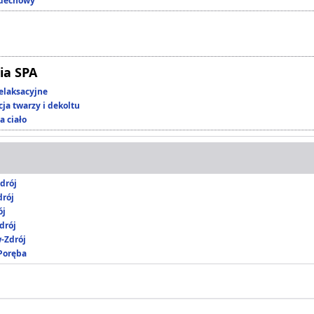
ddechowy
ia SPA
elaksacyjne
ja twarzy i dekoltu
a ciało
drój
rój
ój
drój
-Zdrój
 Poręba