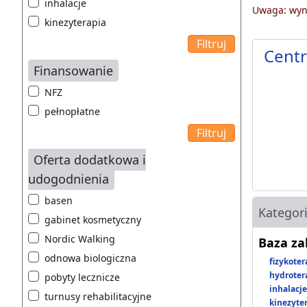
inhalacje
Uwaga: wyni
kinezyterapia
Cent
Finansowanie
NFZ
pełnopłatne
Oferta dodatkowa i
udogodnienia
basen
Kategor
gabinet kosmetyczny
Nordic Walking
Baza z
odnowa biologiczna
fizykoter
hydroter
pobyty lecznicze
inhalacje
turnusy rehabilitacyjne
kinezyte