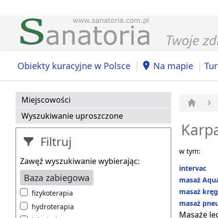
|
|
Obiekty kuracyjne w Polsce
Na mapie
Tur
Miejscowości
Strona 
Wyszukiwanie uproszczone
Karpa
Filtruj
w tym:
Zawęź wyszukiwanie wybierając:
intervac
Baza zabiegowa
masaż Aqu
masaż kręg
fizykoterapia
masaż pne
hydroterapia
Masaże le