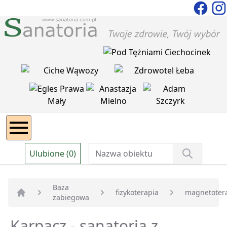
Ulubione (0)
Baza
fizykoterapia
magnetoter
zabiegowa
Strona główna
Karpacz - sanatoria z