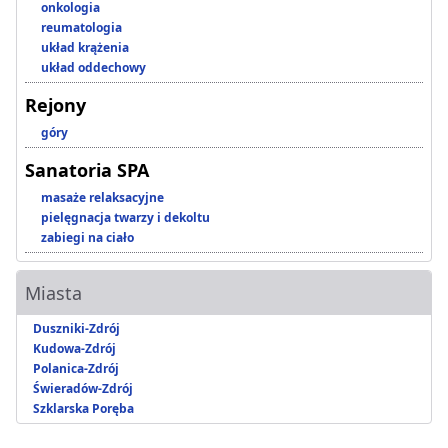
onkologia
reumatologia
układ krążenia
układ oddechowy
Rejony
góry
Sanatoria SPA
masaże relaksacyjne
pielęgnacja twarzy i dekoltu
zabiegi na ciało
Miasta
Duszniki-Zdrój
Kudowa-Zdrój
Polanica-Zdrój
Świeradów-Zdrój
Szklarska Poręba