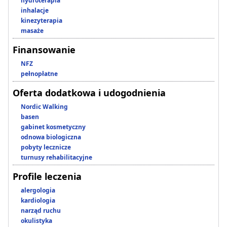
hydroterapia
inhalacje
kinezyterapia
masaże
Finansowanie
NFZ
pełnopłatne
Oferta dodatkowa i udogodnienia
Nordic Walking
basen
gabinet kosmetyczny
odnowa biologiczna
pobyty lecznicze
turnusy rehabilitacyjne
Profile leczenia
alergologia
kardiologia
narząd ruchu
okulistyka