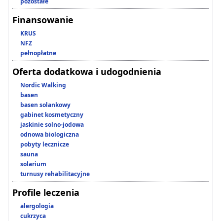
pozostałe
Finansowanie
KRUS
NFZ
pełnopłatne
Oferta dodatkowa i udogodnienia
Nordic Walking
basen
basen solankowy
gabinet kosmetyczny
jaskinie solno-jodowa
odnowa biologiczna
pobyty lecznicze
sauna
solarium
turnusy rehabilitacyjne
Profile leczenia
alergologia
cukrzyca