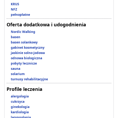
KRUS
NFZ
pełnopłatne
Oferta dodatkowa i udogodnienia
Nordic Walking
basen
basen solankowy
gabinet kosmetyczny
jaskinie solno-jodowa
odnowa biologiczna
pobyty lecznicze
sauna
solarium
turnusy rehabilitacyjne
Profile leczenia
alergologia
cukrzyca
ginekologia
kardiologia
laryngologia