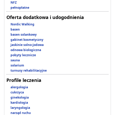
NFZ
pełnopłatne
Oferta dodatkowa i udogodnienia
Nordic Walking
basen
basen solankowy
gabinet kosmetyczny
jaskinie solno-jodowa
odnowa biologiczna
pobyty lecznicze
sauna
solarium
turnusy rehabilitacyjne
Profile leczenia
alergologia
cukrzyca
ginekologia
kardiologia
laryngologia
narząd ruchu