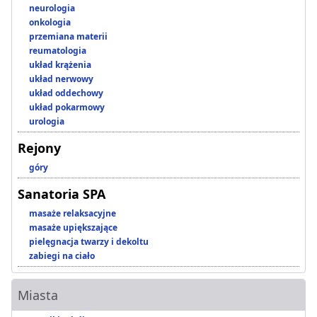
neurologia
onkologia
przemiana materii
reumatologia
układ krążenia
układ nerwowy
układ oddechowy
układ pokarmowy
urologia
Rejony
góry
Sanatoria SPA
masaże relaksacyjne
masaże upiększające
pielęgnacja twarzy i dekoltu
zabiegi na ciało
Miasta