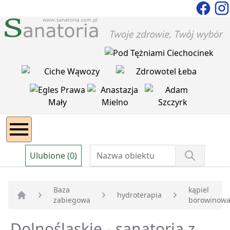
Ulubione (0)
Baza
kąpiel
hydroterapia
zabiegowa
borowinow
Strona główna
Dolnośląskie - sanatoria z