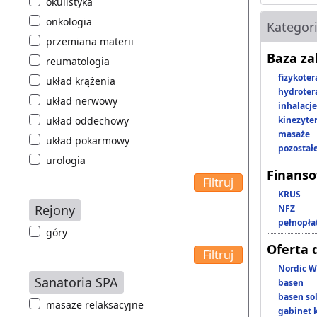
okulistyka
onkologia
Kategor
przemiana materii
Baza z
reumatologia
fizykoter
układ krążenia
hydroter
układ nerwowy
inhalacje
układ oddechowy
kinezyte
masaże
układ pokarmowy
pozostał
urologia
Finans
KRUS
Rejony
NFZ
pełnopła
góry
Oferta 
Nordic W
Sanatoria SPA
basen
basen so
masaże relaksacyjne
gabinet 