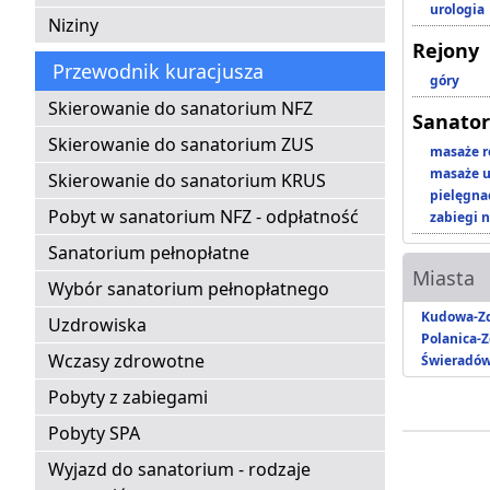
urologia
Niziny
Rejony
Przewodnik kuracjusza
góry
Skierowanie do sanatorium NFZ
Sanator
Skierowanie do sanatorium ZUS
masaże r
masaże u
Skierowanie do sanatorium KRUS
pielęgnac
Pobyt w sanatorium NFZ - odpłatność
zabiegi n
Sanatorium pełnopłatne
Miasta
Wybór sanatorium pełnopłatnego
Kudowa-Zd
Uzdrowiska
Polanica-Z
Wczasy zdrowotne
Świeradów
Pobyty z zabiegami
Pobyty SPA
Wyjazd do sanatorium - rodzaje