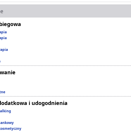
ie
abiegowa
apia
apia
rapia
e
owanie
tne
dodatkowa i udogodnienia
alking
lankowy
kosmetyczny