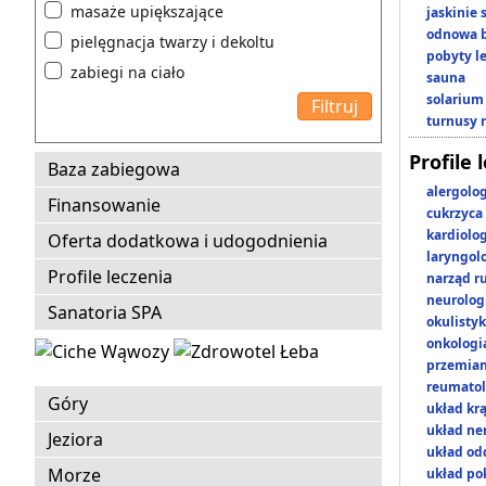
masaże upiększające
jaskinie
odnowa b
pielęgnacja twarzy i dekoltu
pobyty l
zabiegi na ciało
sauna
solarium
turnusy 
Profile 
Baza zabiegowa
alergolo
Finansowanie
cukrzyca
kardiolo
Oferta dodatkowa i udogodnienia
laryngol
Profile leczenia
narząd r
neurolog
Sanatoria SPA
okulisty
onkologi
przemian
reumatol
Góry
układ kr
układ n
Jeziora
układ o
Morze
układ p