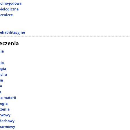
 solno-jodowa
iologiczna
ecznicze
rehabilitacyjne
leczenia
gia
gia
ogia
uchu
ia
ka
a
a materii
ogia
ążenia
erwowy
ddechowy
okarmowy