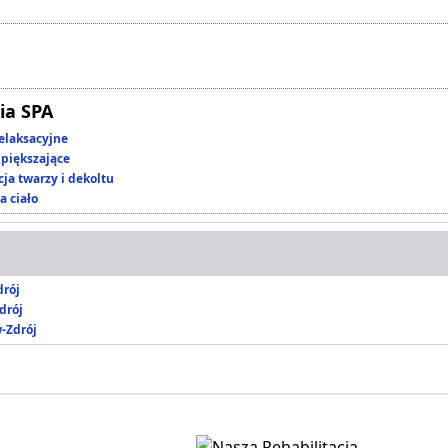
ia SPA
elaksacyjne
piększające
ja twarzy i dekoltu
a ciało
rój
drój
-Zdrój