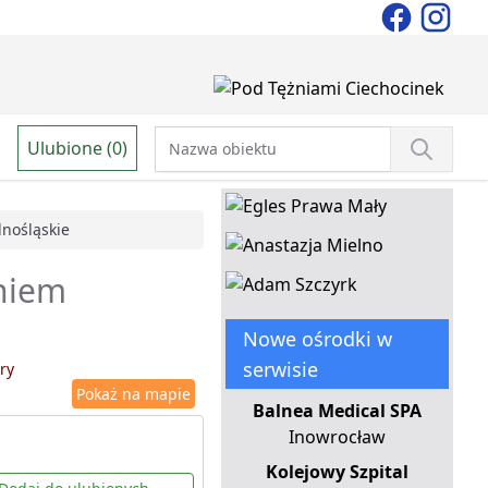
Ulubione (0)
lnośląskie
aniem
Nowe ośrodki w
serwisie
ry
Pokaż na mapie
Balnea Medical SPA
Inowrocław
Kolejowy Szpital