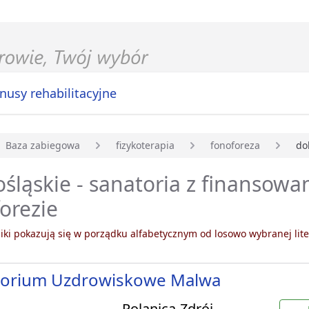
nusy rehabilitacyjne
Baza zabiegowa
fizykoterapia
fonoforeza
do
główna
śląskie - sanatoria z finansow
orezie
ki pokazują się w porządku alfabetycznym od losowo wybranej lite
torium Uzdrowiskowe Malwa
Polanica-Zdrój