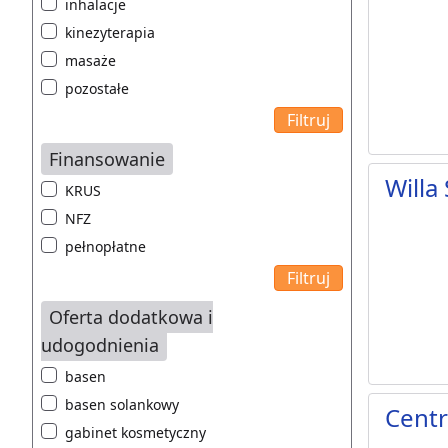
inhalacje
kinezyterapia
masaże
pozostałe
Finansowanie
Willa
KRUS
NFZ
pełnopłatne
Oferta dodatkowa i
udogodnienia
basen
basen solankowy
Cent
gabinet kosmetyczny