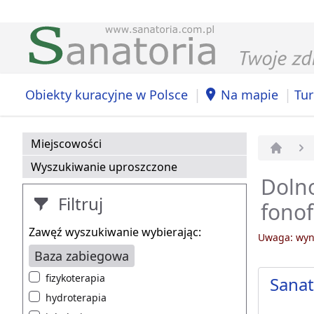
|
|
Obiekty kuracyjne w Polsce
Na mapie
Tur
Miejscowości
Strona 
Wyszukiwanie uproszczone
Dolno
Filtruj
fonof
Zawęź wyszukiwanie wybierając:
Uwaga: wyni
Baza zabiegowa
fizykoterapia
Sana
hydroterapia