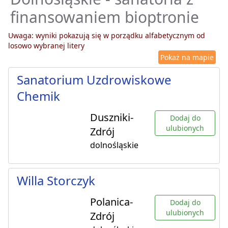
finansowaniem bioptronie
Uwaga: wyniki pokazują się w porządku alfabetycznym od
losowo wybranej litery
Pokaż na mapie
Sanatorium Uzdrowiskowe
Chemik
Duszniki-
Dodaj do
ulubionych
Zdrój
dolnośląskie
Willa Storczyk
Polanica-
Dodaj do
ulubionych
Zdrój