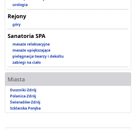
urologia
Rejony
góry
Sanatoria SPA
masaże relaksacyjne
masaże upiększające
pielęgnacja twarzy i dekoltu
zabiegi na ciało
Miasta
Duszniki-Zdrój
Polanica-Zdrój
Świeradów-Zdrój
Szklarska Poręba