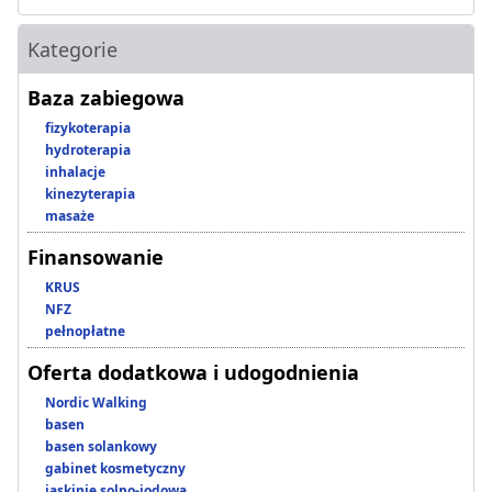
Kategorie
Baza zabiegowa
fizykoterapia
hydroterapia
inhalacje
kinezyterapia
masaże
Finansowanie
KRUS
NFZ
pełnopłatne
Oferta dodatkowa i udogodnienia
Nordic Walking
basen
basen solankowy
gabinet kosmetyczny
jaskinie solno-jodowa