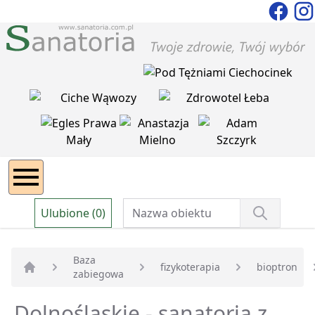
Ulubione (0)
Baza
fizykoterapia
bioptron
zabiegowa
Strona główna
Dolnośląskie - sanatoria z