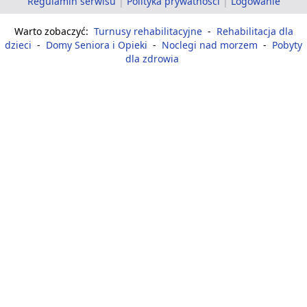
Regulamin serwisu
|
Polityka prywatności
|
Logowanie
Warto zobaczyć:
Turnusy rehabilitacyjne
-
Rehabilitacja dla
dzieci
-
Domy Seniora i Opieki
-
Noclegi nad morzem
-
Pobyty
dla zdrowia