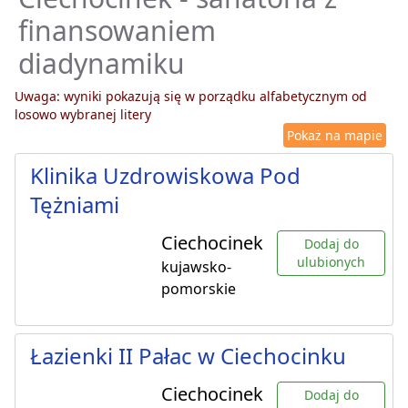
finansowaniem
diadynamiku
Uwaga: wyniki pokazują się w porządku alfabetycznym od
losowo wybranej litery
Pokaż na mapie
Klinika Uzdrowiskowa Pod
Tężniami
Ciechocinek
Dodaj do
ulubionych
kujawsko-
pomorskie
Łazienki II Pałac w Ciechocinku
Ciechocinek
Dodaj do