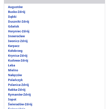
Augustów
Busko-Zdrój
Dąbki
Duszniki-Zdrój
Gdańsk
Horyniec-Zdrój
Inowrocław
Iwonicz-Zdrój
Karpacz
Kołobrzeg
Krynica-Zdrój
Kudowa-Zdrój
Łeba
Mielno
Nałęczów
Polańczyk
Polanica-Zdrój
Rabka-Zdrój
Rymanów-Zdrój
Sopot
Świeradów-Zdrój