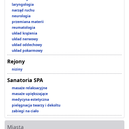
laryngologia
narząd ruchu
neurologia
przemiana materii
reumatologia
układ krążenia
układ nerwowy
układ oddechowy
układ pokarmowy
Rejony
niziny
Sanatoria SPA
masaże relaksacyjne
masaże upiększające
medycyna estetyczna
pielęgnacja twarzy i dekoltu
zabiegi na ciało
Miasta