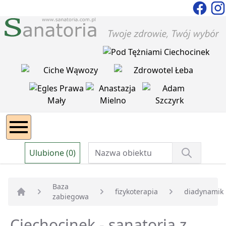
Ulubione (0)
Baza
fizykoterapia
diadynamik
zabiegowa
Strona główna
Ciechocinek - sanatoria z