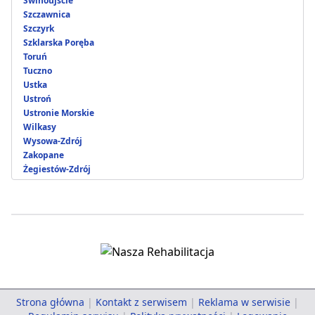
Świnoujście
Szczawnica
Szczyrk
Szklarska Poręba
Toruń
Tuczno
Ustka
Ustroń
Ustronie Morskie
Wilkasy
Wysowa-Zdrój
Zakopane
Żegiestów-Zdrój
Strona główna
|
Kontakt z serwisem
|
Reklama w serwisie
|