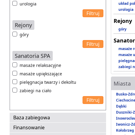
urologia
układ p
urologia
Rejony
Rejony
góry
góry
Sanator
masaże r
Sanatoria SPA
masaże u
pielęgnac
masaże relaksacyjne
zabiegi n
masaże upiększające
pielęgnacja twarzy i dekoltu
Miasta
zabiegi na ciało
Busko-Zdr
Ciechocin
Dąbki
Duszniki-Z
Baza zabiegowa
Inowrocła
Iwonicz-Zd
Finansowanie
Kołobrzeg