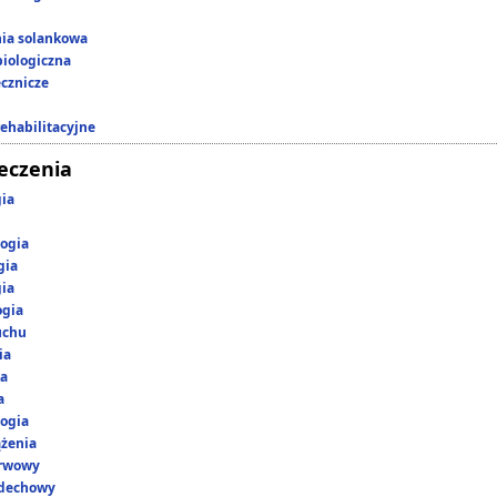
nia solankowa
iologiczna
ecznicze
rehabilitacyjne
leczenia
gia
ogia
gia
gia
ogia
uchu
ia
ka
a
ogia
ążenia
erwowy
ddechowy