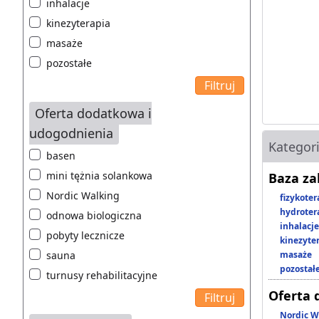
inhalacje
kinezyterapia
masaże
pozostałe
Oferta dodatkowa i
udogodnienia
Kategor
basen
mini tężnia solankowa
Baza z
Nordic Walking
fizykoter
hydroter
odnowa biologiczna
inhalacje
pobyty lecznicze
kinezyte
sauna
masaże
pozostał
turnusy rehabilitacyjne
Oferta 
Nordic W