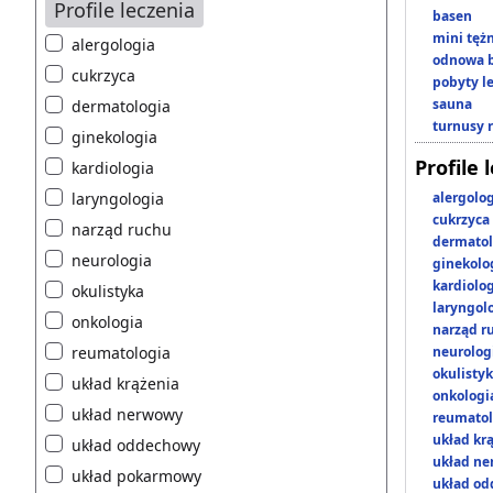
Profile leczenia
basen
mini tęż
alergologia
odnowa b
cukrzyca
pobyty l
sauna
dermatologia
turnusy 
ginekologia
Profile 
kardiologia
laryngologia
alergolo
cukrzyca
narząd ruchu
dermatol
neurologia
ginekolo
kardiolo
okulistyka
laryngol
onkologia
narząd r
reumatologia
neurolog
okulisty
układ krążenia
onkologi
układ nerwowy
reumatol
układ kr
układ oddechowy
układ n
układ pokarmowy
układ o