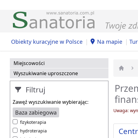
|
|
Obiekty kuracyjne w Polsce
Na mapie
Tur
Miejscowości
Wyszukiwanie uproszczone
Strona 
Przem
Filtruj
fina
Zawęź wyszukiwanie wybierając:
Uwaga: wyni
Baza zabiegowa
fizykoterapia
Centr
hydroterapia