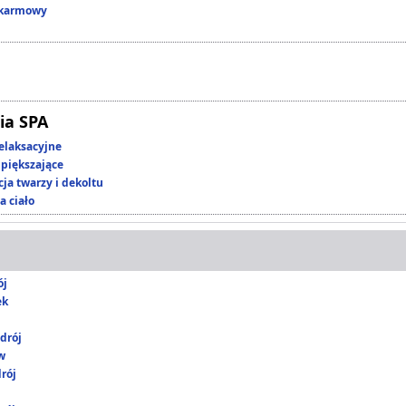
okarmowy
ia SPA
elaksacyjne
piększające
ja twarzy i dekoltu
a ciało
ój
ek
drój
w
rój