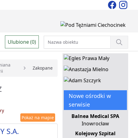
Ulubione (0)
miana
Zakopane
ii
z
Nowe ośrodki w
serwisie
ry
Balnea Medical SPA
Pokaż na mapie
Inowrocław
Y S.A.
Kolejowy Szpital