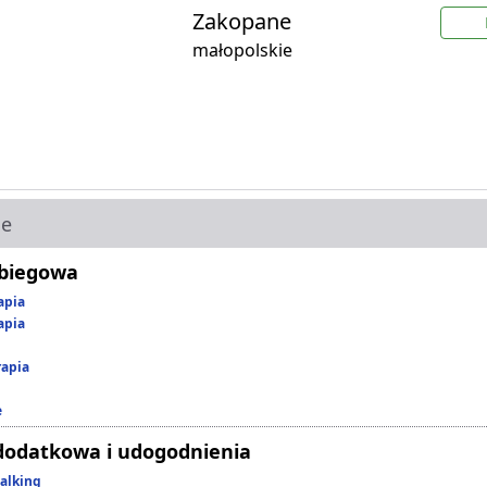
Zakopane
małopolskie
ie
abiegowa
apia
apia
rapia
e
dodatkowa i udogodnienia
alking