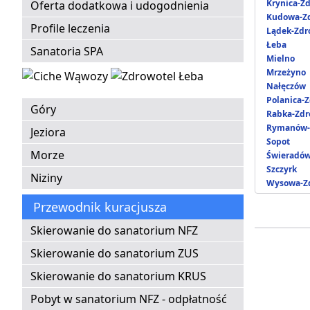
Krynica-Zd
Oferta dodatkowa i udogodnienia
Kudowa-Zd
Profile leczenia
Lądek-Zdr
Łeba
Sanatoria SPA
Mielno
Mrzeżyno
Nałęczów
Polanica-Z
Góry
Rabka-Zdr
Rymanów-
Jeziora
Sopot
Morze
Świeradów
Szczyrk
Niziny
Wysowa-Zd
Przewodnik kuracjusza
Skierowanie do sanatorium NFZ
Skierowanie do sanatorium ZUS
Skierowanie do sanatorium KRUS
Pobyt w sanatorium NFZ - odpłatność