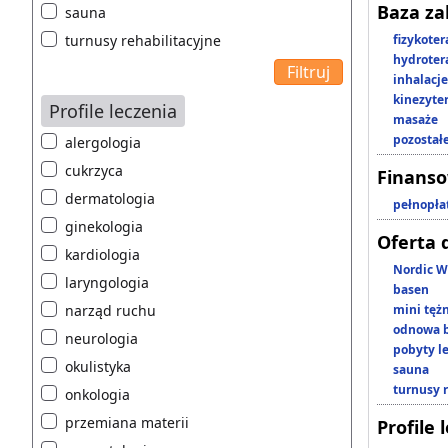
Baza z
sauna
turnusy rehabilitacyjne
fizykoter
hydroter
inhalacje
kinezyte
Profile leczenia
masaże
pozostał
alergologia
cukrzyca
Finans
dermatologia
pełnopła
ginekologia
Oferta 
kardiologia
Nordic W
laryngologia
basen
narząd ruchu
mini tęż
odnowa b
neurologia
pobyty l
okulistyka
sauna
turnusy 
onkologia
przemiana materii
Profile 