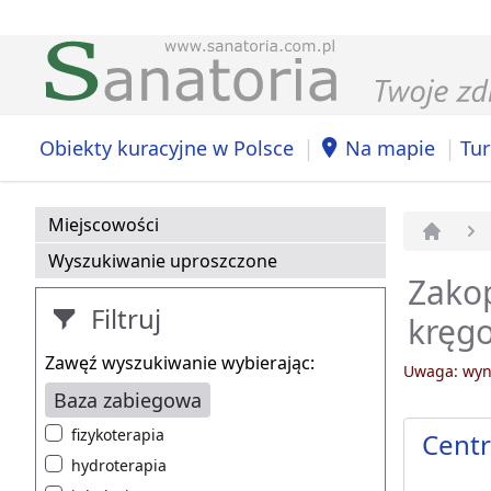
|
|
Obiekty kuracyjne w Polsce
Na mapie
Tur
Miejscowości
Strona 
Wyszukiwanie uproszczone
Zako
Filtruj
kręg
Zawęź wyszukiwanie wybierając:
Uwaga: wyni
Baza zabiegowa
fizykoterapia
Centr
hydroterapia