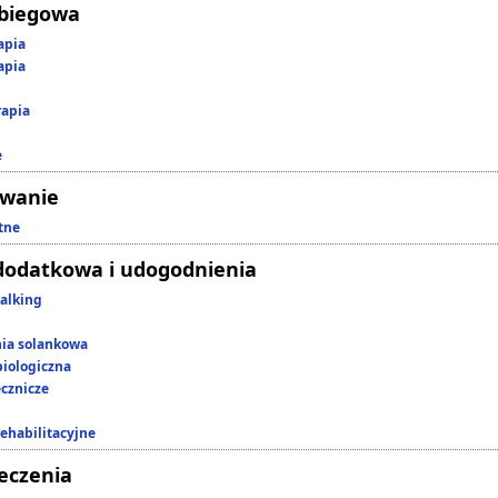
abiegowa
apia
apia
rapia
e
owanie
tne
dodatkowa i udogodnienia
alking
nia solankowa
iologiczna
ecznicze
rehabilitacyjne
leczenia