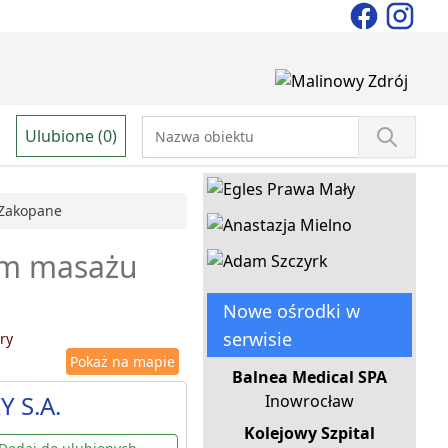
Ulubione (0)
Zakopane
em masażu
Nowe ośrodki w
serwisie
ry
Pokaż na mapie
Balnea Medical SPA
Y S.A.
Inowrocław
Kolejowy Szpital