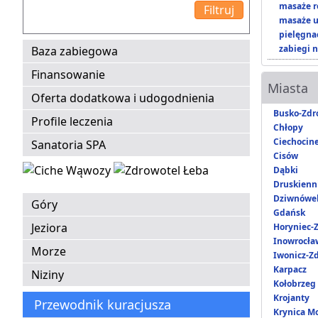
masaże r
masaże u
pielęgnac
zabiegi n
Baza zabiegowa
Finansowanie
Miasta
Oferta dodatkowa i udogodnienia
Busko-Zdr
Profile leczenia
Chłopy
Ciechocin
Sanatoria SPA
Cisów
Dąbki
Druskienni
Dziwnówe
Góry
Gdańsk
Jeziora
Horyniec-Z
Inowrocła
Morze
Iwonicz-Zd
Karpacz
Niziny
Kołobrzeg
Krojanty
Przewodnik kuracjusza
Krynica M