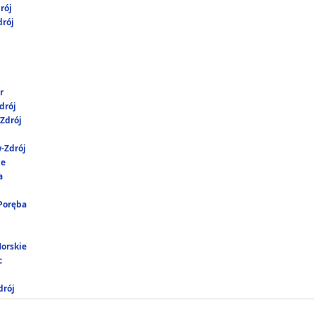
rój
rój
r
drój
Zdrój
-Zdrój
ie
a
 Poręba
Morskie
c
rój