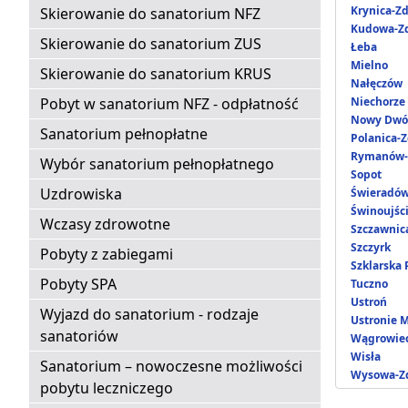
Krynica-Zd
Skierowanie do sanatorium NFZ
Kudowa-Zd
Skierowanie do sanatorium ZUS
Łeba
Mielno
Skierowanie do sanatorium KRUS
Nałęczów
Pobyt w sanatorium NFZ - odpłatność
Niechorze
Nowy Dwó
Sanatorium pełnopłatne
Polanica-Z
Rymanów-
Wybór sanatorium pełnopłatnego
Sopot
Uzdrowiska
Świeradów
Świnoujśc
Wczasy zdrowotne
Szczawnic
Szczyrk
Pobyty z zabiegami
Szklarska
Pobyty SPA
Tuczno
Ustroń
Wyjazd do sanatorium - rodzaje
Ustronie 
sanatoriów
Wągrowie
Wisła
Sanatorium – nowoczesne możliwości
Wysowa-Zd
pobytu leczniczego