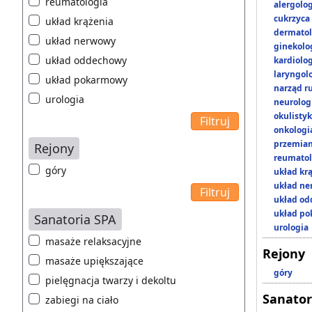
reumatologia
alergolo
cukrzyca
układ krążenia
dermatol
układ nerwowy
ginekolo
układ oddechowy
kardiolo
laryngol
układ pokarmowy
narząd r
urologia
neurolog
okulisty
onkologi
przemian
Rejony
reumatol
góry
układ kr
układ n
układ o
układ p
Sanatoria SPA
urologia
masaże relaksacyjne
Rejony
masaże upiększające
góry
pielęgnacja twarzy i dekoltu
Sanator
zabiegi na ciało