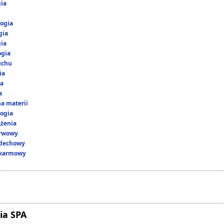
gia
ogia
gia
gia
ogia
uchu
ia
ka
a
a materii
ogia
ążenia
erwowy
ddechowy
okarmowy
ia SPA