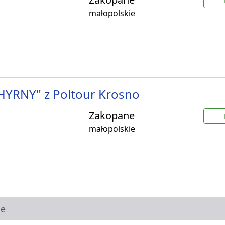
małopolskie
HYRNY" z Poltour Krosno
Zakopane
małopolskie
ie