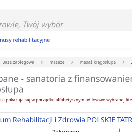
nusy rehabilitacyjne
Baza zabiegowa
masaże
masaż kręgosłupa
główna
pane - sanatoria z finansowani
osłupa
ki pokazują się w porządku alfabetycznym od losowo wybranej lite
um Rehabilitacji i Zdrowia POLSKIE TATR
Zakopane