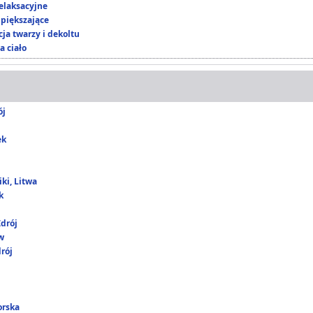
elaksacyjne
piększające
ja twarzy i dekoltu
a ciało
ój
ek
ki, Litwa
k
drój
w
rój
orska