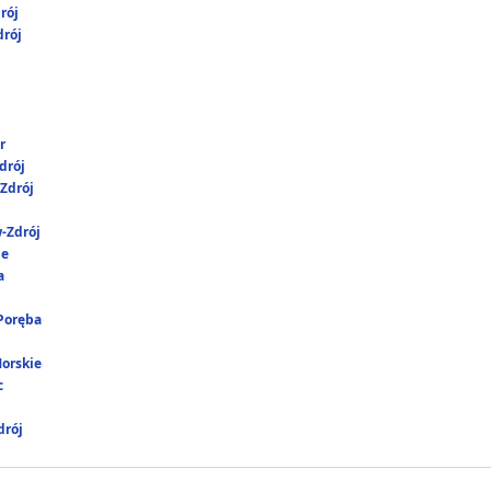
rój
rój
r
drój
Zdrój
-Zdrój
ie
a
 Poręba
Morskie
c
rój