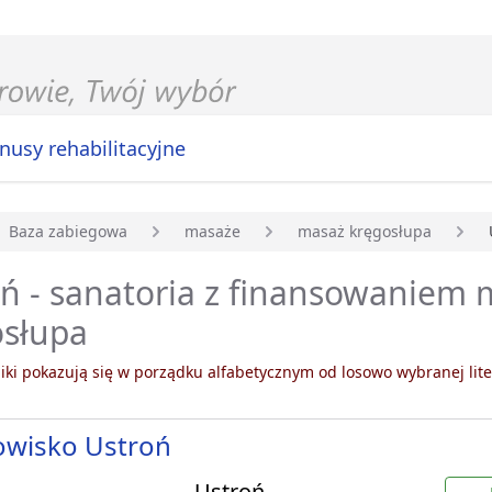
nusy rehabilitacyjne
Baza zabiegowa
masaże
masaż kręgosłupa
główna
ń - sanatoria z finansowaniem
osłupa
ki pokazują się w porządku alfabetycznym od losowo wybranej lite
owisko Ustroń
Ustroń