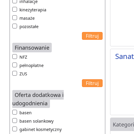
inhalacje
kinezyterapia
masaże
pozostałe
Finansowanie
Sana
NFZ
pełnopłatne
ZUS
Oferta dodatkowa i
udogodnienia
basen
basen solankowy
Kategor
gabinet kosmetyczny