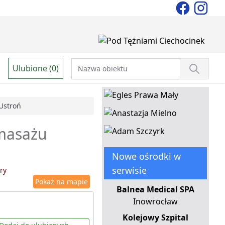
Ulubione (0)
Ustroń
 masażu
Nowe ośrodki w
serwisie
ry
Pokaż na mapie
Balnea Medical SPA
Inowrocław
Kolejowy Szpital