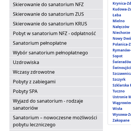
Krynica-Zd
Skierowanie do sanatorium NFZ
Kudowa-Zd
Skierowanie do sanatorium ZUS
Łeba
Mielno
Skierowanie do sanatorium KRUS
Nałęczów
Pobyt w sanatorium NFZ - odpłatność
Niechorze
Nowy Dwó
Sanatorium pełnopłatne
Polanica-Z
Rymanów-
Wybór sanatorium pełnopłatnego
Sopot
Uzdrowiska
Świeradów
Świnoujśc
Wczasy zdrowotne
Szczawnic
Szczyrk
Pobyty z zabiegami
Szklarska
Pobyty SPA
Tuczno
Ustronie 
Wyjazd do sanatorium - rodzaje
Wągrowie
sanatoriów
Wisła
Wysowa-Zd
Sanatorium – nowoczesne możliwości
Zakopane
pobytu leczniczego