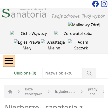
Ulubione (0)
Baza
prądy
fizykoterapia
zabiegowa
Tens
Strona główna
Niechorze - sanatoria z