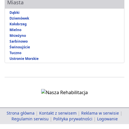
Miasta
Dąbki
Dziwnówek
Kołobrzeg
Mielno
Mrzeżyno
Sarbinowo
Świnoujście
Tuczno
Ustronie Morskie
Strona główna
|
Kontakt z serwisem
|
Reklama w serwisie
|
Regulamin serwisu
|
Polityka prywatności
|
Logowanie