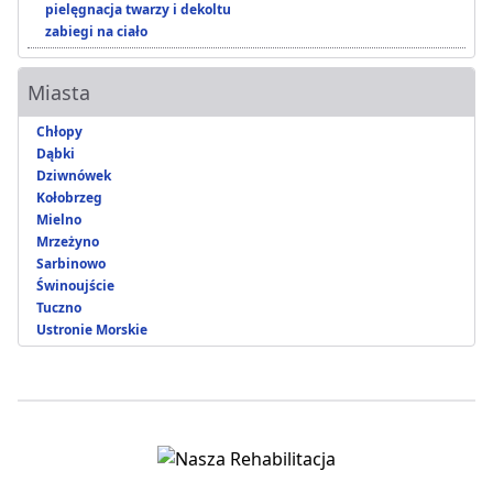
pielęgnacja twarzy i dekoltu
zabiegi na ciało
Miasta
Chłopy
Dąbki
Dziwnówek
Kołobrzeg
Mielno
Mrzeżyno
Sarbinowo
Świnoujście
Tuczno
Ustronie Morskie