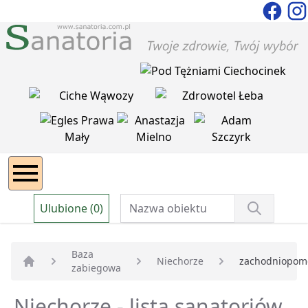
Ulubione (0)
Baza
Niechorze
zachodniopom
zabiegowa
Strona główna
Niechorze - lista sanatoriów