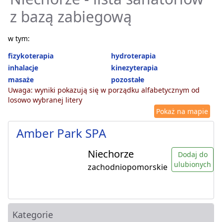
z bazą zabiegową
w tym:
fizykoterapia
hydroterapia
inhalacje
kinezyterapia
masaże
pozostałe
Uwaga: wyniki pokazują się w porządku alfabetycznym od
losowo wybranej litery
Pokaż na mapie
Amber Park SPA
Niechorze
Dodaj do
ulubionych
zachodniopomorskie
Kategorie