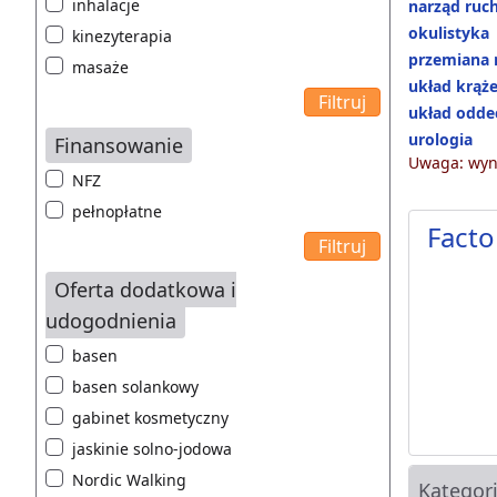
inhalacje
narząd ruc
okulistyka
kinezyterapia
przemiana 
masaże
układ krąż
układ odd
urologia
Finansowanie
Uwaga: wyni
NFZ
pełnopłatne
Facto
Oferta dodatkowa i
udogodnienia
basen
basen solankowy
gabinet kosmetyczny
jaskinie solno-jodowa
Nordic Walking
Kategor