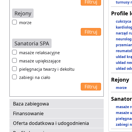
turnusy 
Rejony
Profile 
cukrzyca
morze
kardiolo
narząd r
neurolog
Sanatoria SPA
przemian
reumatol
masaże relaksacyjne
układ kr
masaże upiększające
układ n
układ o
pielęgnacja twarzy i dekoltu
zabiegi na ciało
Rejony
morze
Sanator
Baza zabiegowa
masaże r
Finansowanie
masaże u
pielęgnac
Oferta dodatkowa i udogodnienia
zabiegi n