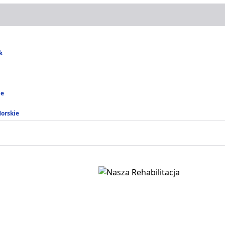
k
ie
Morskie