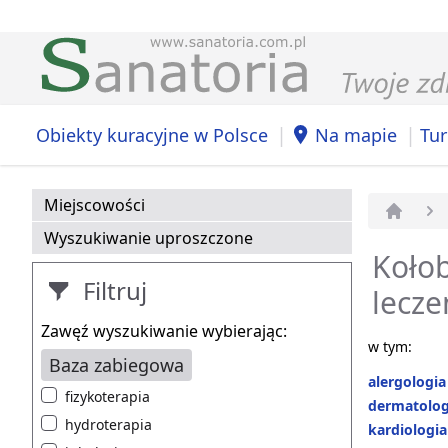
|
|
Obiekty kuracyjne w Polsce
Na mapie
Tur
Miejscowości
Strona 
Wyszukiwanie uproszczone
Kołob
Filtruj
lecze
Zawęź wyszukiwanie wybierając:
w tym:
Baza zabiegowa
alergologia
fizykoterapia
dermatolog
hydroterapia
kardiologia