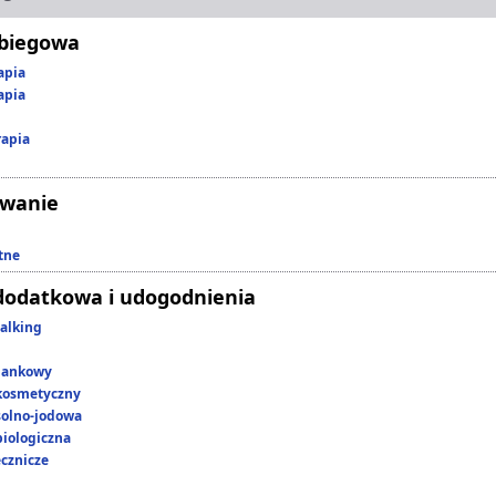
abiegowa
apia
apia
rapia
owanie
tne
dodatkowa i udogodnienia
alking
lankowy
kosmetyczny
 solno-jodowa
iologiczna
ecznicze