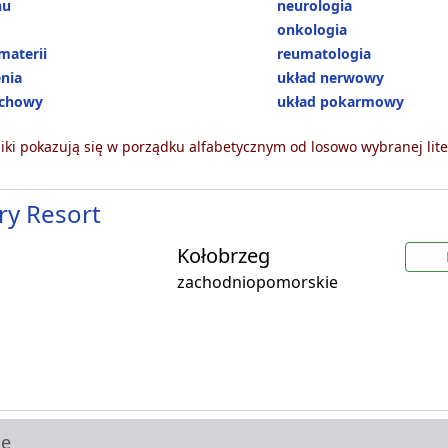
hu
neurologia
onkologia
materii
reumatologia
enia
układ nerwowy
echowy
układ pokarmowy
ki pokazują się w porządku alfabetycznym od losowo wybranej lite
ry Resort
Kołobrzeg
zachodniopomorskie
ie