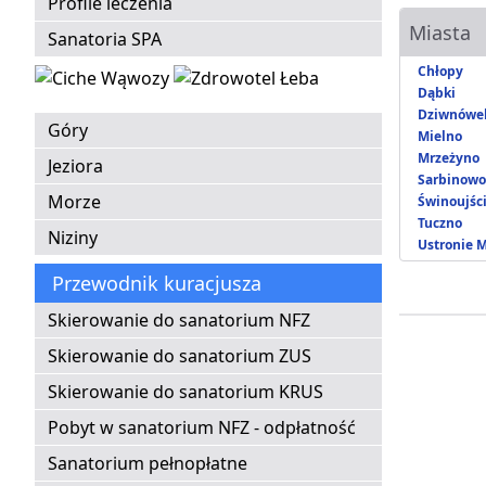
Profile leczenia
Miasta
Sanatoria SPA
Chłopy
Dąbki
Dziwnówe
Góry
Mielno
Mrzeżyno
Jeziora
Sarbinowo
Morze
Świnoujśc
Tuczno
Niziny
Ustronie 
Przewodnik kuracjusza
Skierowanie do sanatorium NFZ
Skierowanie do sanatorium ZUS
Skierowanie do sanatorium KRUS
Pobyt w sanatorium NFZ - odpłatność
Sanatorium pełnopłatne