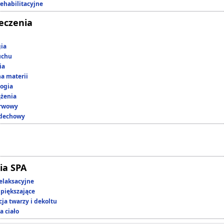
rehabilitacyjne
leczenia
gia
uchu
ia
a materii
ogia
ążenia
erwowy
ddechowy
ia SPA
elaksacyjne
piększające
ja twarzy i dekoltu
a ciało