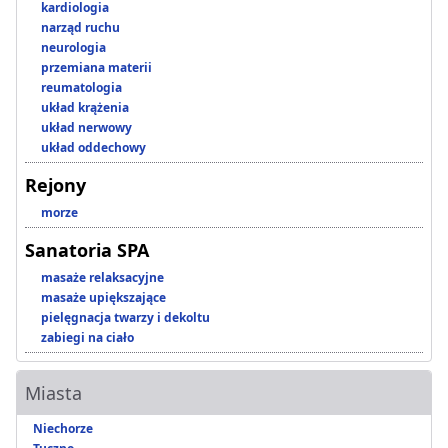
kardiologia
narząd ruchu
neurologia
przemiana materii
reumatologia
układ krążenia
układ nerwowy
układ oddechowy
Rejony
morze
Sanatoria SPA
masaże relaksacyjne
masaże upiększające
pielęgnacja twarzy i dekoltu
zabiegi na ciało
Miasta
Niechorze