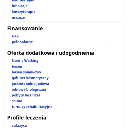
hydroterapia
inhalacje
kinezyterapia
masaże
Finansowanie
NFZ
pełnopłatne
Oferta dodatkowa i udogodnienia
Nordic Walking
basen
basen solankowy
gabinet kosmetyczny
jaskinie solno-jodowa
odnowa biologiczna
pobyty lecznicze
sauna
turnusy rehabilitacyjne
Profile leczenia
cukrzyca