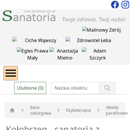
Ulubione (0)
Baza
okłady
fizykoterapia
zabiegowa
parafinowe
Strona główna
Kołobrzeg - sanatoria z