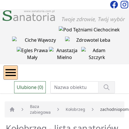
Ulubione (0)
Baza
Kołobrzeg
zachodniopom
zabiegowa
Strona główna
Kołobrzeg - lista sanatoriów