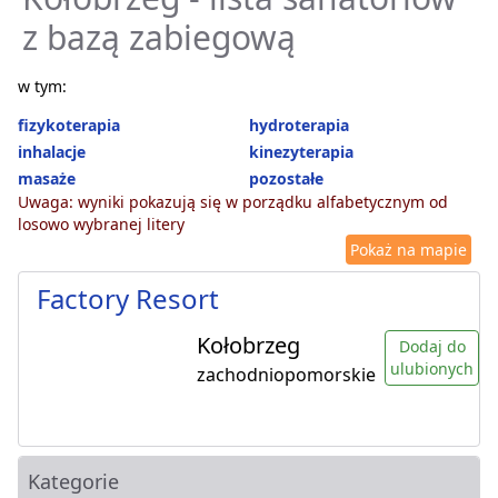
z bazą zabiegową
w tym:
fizykoterapia
hydroterapia
inhalacje
kinezyterapia
masaże
pozostałe
Uwaga: wyniki pokazują się w porządku alfabetycznym od
losowo wybranej litery
Pokaż na mapie
Factory Resort
Kołobrzeg
Dodaj do
ulubionych
zachodniopomorskie
Kategorie