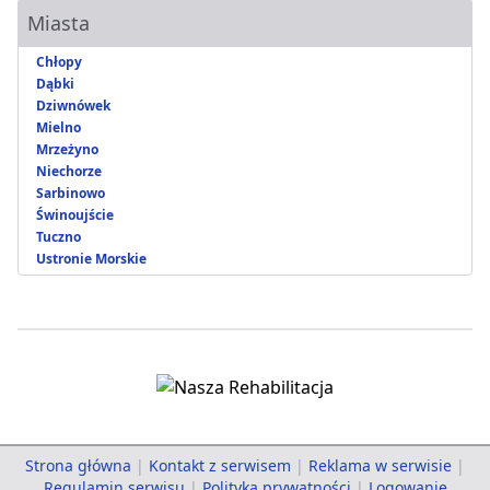
Miasta
Chłopy
Dąbki
Dziwnówek
Mielno
Mrzeżyno
Niechorze
Sarbinowo
Świnoujście
Tuczno
Ustronie Morskie
Strona główna
|
Kontakt z serwisem
|
Reklama w serwisie
|
Regulamin serwisu
|
Polityka prywatności
|
Logowanie