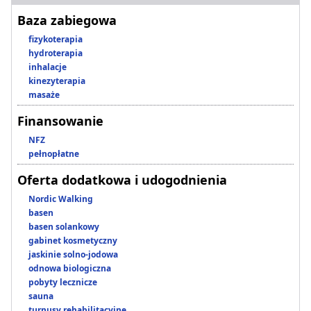
Baza zabiegowa
fizykoterapia
hydroterapia
inhalacje
kinezyterapia
masaże
Finansowanie
NFZ
pełnopłatne
Oferta dodatkowa i udogodnienia
Nordic Walking
basen
basen solankowy
gabinet kosmetyczny
jaskinie solno-jodowa
odnowa biologiczna
pobyty lecznicze
sauna
turnusy rehabilitacyjne