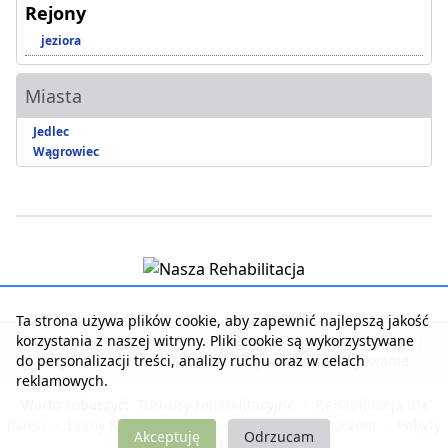
Rejony
jeziora
Miasta
Jedlec
Wągrowiec
Ta strona używa plików cookie, aby zapewnić najlepszą jakość
korzystania z naszej witryny. Pliki cookie są wykorzystywane
Strona główna
|
Kontakt z serwisem
|
Reklama w serwisie
|
do personalizacji treści, analizy ruchu oraz w celach
Regulamin serwisu
|
Polityka prywatności
|
Logowanie
reklamowych.
Warto zobaczyć:
Turnusy rehabilitacyjne
-
Rehabilitacja dla
dzieci
-
Domy Seniora i Opieki
-
Noclegi nad morzem
-
Pobyty
Akceptuję
Odrzucam
dla zdrowia