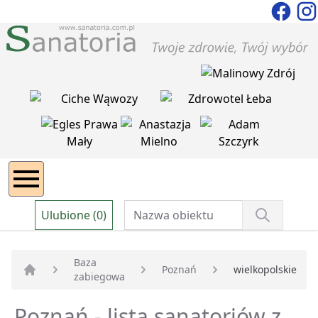
Ulubione (0)
Baza
Poznań
wielkopolskie
zabiegowa
Strona główna
Poznań - lista sanatoriów z