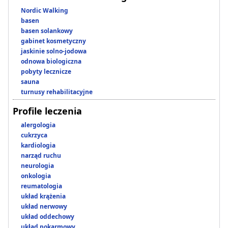
Nordic Walking
basen
basen solankowy
gabinet kosmetyczny
jaskinie solno-jodowa
odnowa biologiczna
pobyty lecznicze
sauna
turnusy rehabilitacyjne
Profile leczenia
alergologia
cukrzyca
kardiologia
narząd ruchu
neurologia
onkologia
reumatologia
układ krążenia
układ nerwowy
układ oddechowy
układ pokarmowy