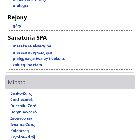
urologia
Rejony
góry
Sanatoria SPA
masaże relaksacyjne
masaże upiększające
pielęgnacja twarzy i dekoltu
zabiegi na ciało
Miasta
Busko-Zdrój
Ciechocinek
Duszniki-Zdrój
Horyniec-Zdrój
Inowrocław
Iwonicz-Zdrój
Kołobrzeg
Krynica-Zdrój