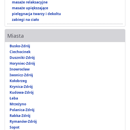
masaże relaksacyjne
masaże upiększające
pielęgnacja twarzy i dekoltu
zabiegi na ciało
Miasta
Busko-Zdrój
Ciechocinek
Duszniki-Zdrój
Horyniec-Zdrój
Inowrocław
Iwonicz-Zdrój
Kołobrzeg
Krynica-Zdrój
Kudowa-Zdrój
Łeba
Mrzeżyno
Polanica-Zdrój
Rabka-Zdrój
Rymanów-Zdrój
Sopot