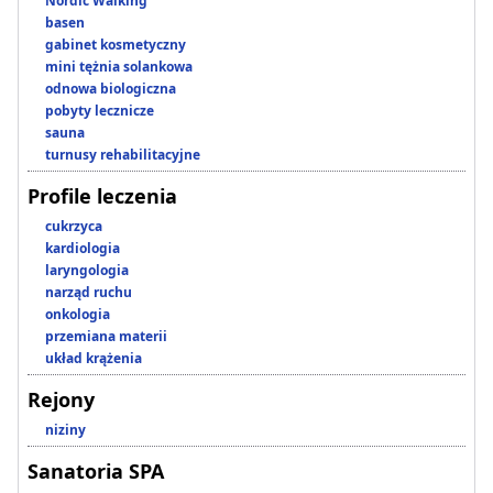
Nordic Walking
basen
gabinet kosmetyczny
mini tężnia solankowa
odnowa biologiczna
pobyty lecznicze
sauna
turnusy rehabilitacyjne
Profile leczenia
cukrzyca
kardiologia
laryngologia
narząd ruchu
onkologia
przemiana materii
układ krążenia
Rejony
niziny
Sanatoria SPA