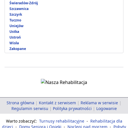
Świeradów-Zdrój
Szczawnica
Szczyrk
Tuczno
Uniejów
Ustka
Ustroń
Wisła
Zakopane
Strona główna
|
Kontakt z serwisem
|
Reklama w serwisie
|
Regulamin serwisu
|
Polityka prywatności
|
Logowanie
Warto zobaczyć:
Turnusy rehabilitacyjne
-
Rehabilitacja dla
dzieci
-
Domy Seniora i Opieki
-
Noclegi nad morzem
-
Pobyty