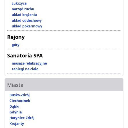
cukrzyca
narząd ruchu
układ krążenia
układ oddechowy
układ pokarmowy
Rejony
góry
Sanatoria SPA
masaże relaksacyjne
zabiegi na ciało
Miasta
Busko-Zdrój
Ciechocinek
Dąbki
Gdynia
Horyniec-Zdrój
Krojanty