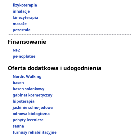
fizykoterapia
inhalacje
kinezyterapia
masaże
pozostałe
Finansowanie
NFZ
pełnopłatne
Oferta dodatkowa i udogodnienia
Nordic Walking
basen
basen solankowy
gabinet kosmetyczny
hipoterapia
jaskinie solno-jodowa
odnowa biologiczna
pobyty lecznicze
sauna
turnusy rehabilitacyjne