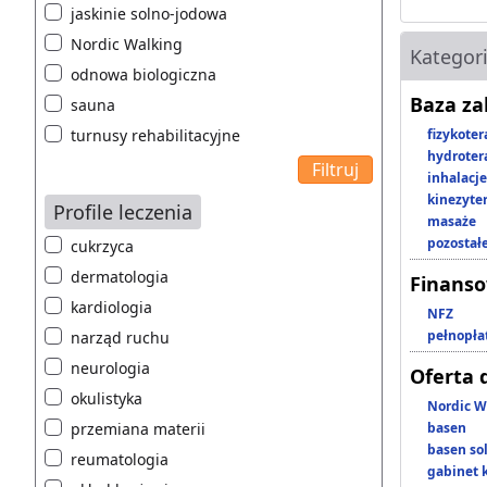
jaskinie solno-jodowa
Nordic Walking
Kategor
odnowa biologiczna
Baza z
sauna
turnusy rehabilitacyjne
fizykoter
hydroter
inhalacje
kinezyte
Profile leczenia
masaże
pozostał
cukrzyca
dermatologia
Finans
kardiologia
NFZ
pełnopła
narząd ruchu
neurologia
Oferta 
okulistyka
Nordic W
przemiana materii
basen
basen so
reumatologia
gabinet 