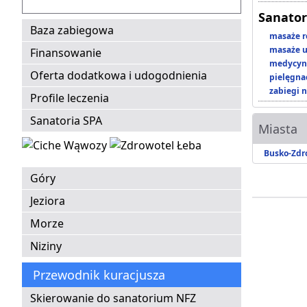
Sanator
Baza zabiegowa
masaże r
masaże u
Finansowanie
medycyna
Oferta dodatkowa i udogodnienia
pielęgnac
zabiegi n
Profile leczenia
Sanatoria SPA
Miasta
Busko-Zdr
Góry
Jeziora
Morze
Niziny
Przewodnik kuracjusza
Skierowanie do sanatorium NFZ