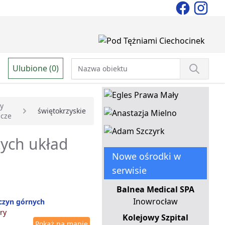
Ulubione (0)
y
świętokrzyskie
icze
cych układ
Nowe ośrodki w
serwisie
Balnea Medical SPA
Inowrocław
czyn górnych
ry
Kolejowy Szpital
Pokaż na mapie