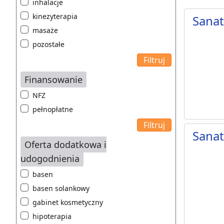
inhalacje
kinezyterapia
Sanat
masaże
pozostałe
Finansowanie
NFZ
pełnopłatne
Sana
Oferta dodatkowa i
udogodnienia
basen
basen solankowy
gabinet kosmetyczny
hipoterapia