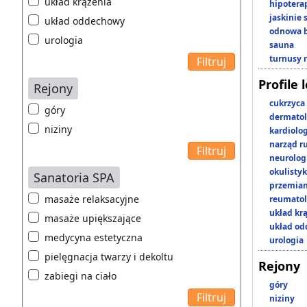
układ krążenia
hipotera
jaskinie
układ oddechowy
odnowa b
urologia
sauna
turnusy 
Profile 
Rejony
cukrzyca
góry
dermatol
niziny
kardiolo
narząd r
neurolog
okulisty
Sanatoria SPA
przemian
masaże relaksacyjne
reumatol
układ kr
masaże upiększające
układ o
medycyna estetyczna
urologia
pielęgnacja twarzy i dekoltu
Rejony
zabiegi na ciało
góry
niziny