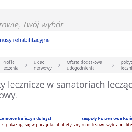
nusy rehabilitacyjne
Profile
układ
Oferta dodatkowa i
pobyt
leczenia
nerwowy
udogodnienia
leczn
główna
y lecznicze w sanatoriach leczą
owy.
rzeniowe kończyn dolnych
zespoły korzeniowe koń
ki pokazują się w porządku alfabetycznym od losowo wybranej lite