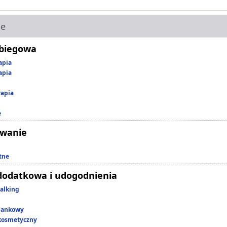
ie
abiegowa
apia
apia
rapia
e
owanie
tne
dodatkowa i udogodnienia
alking
lankowy
kosmetyczny