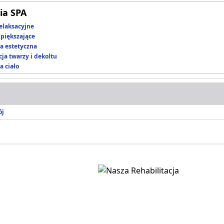
ia SPA
elaksacyjne
piększające
 estetyczna
ja twarzy i dekoltu
a ciało
ój