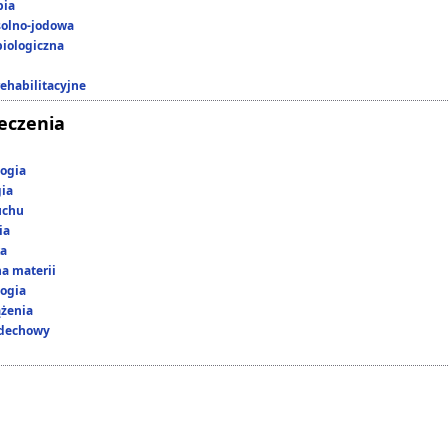
pia
 solno-jodowa
iologiczna
rehabilitacyjne
leczenia
ogia
gia
uchu
ia
ka
a materii
ogia
ążenia
ddechowy