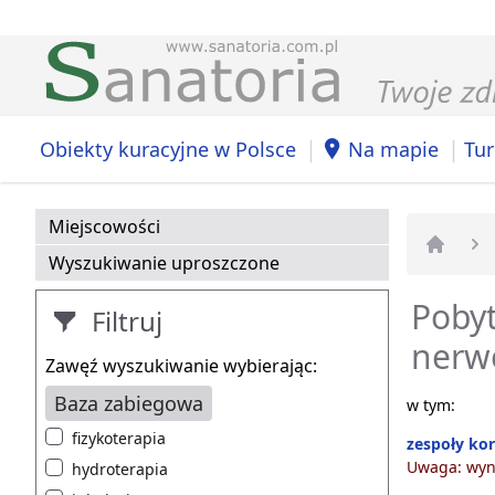
|
|
Obiekty kuracyjne w Polsce
Na mapie
Tur
Miejscowości
Wyszukiwanie uproszczone
Strona 
Pobyt
Filtruj
nerw
Zawęź wyszukiwanie wybierając:
Baza zabiegowa
w tym:
fizykoterapia
zespoły ko
Uwaga: wyni
hydroterapia