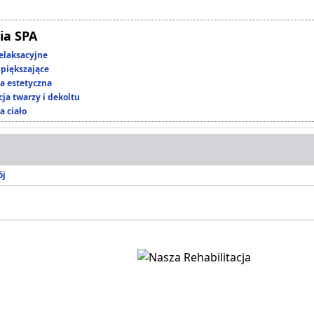
ia SPA
elaksacyjne
piększające
 estetyczna
ja twarzy i dekoltu
a ciało
ój