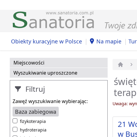
|
|
Obiekty kuracyjne w Polsce
Na mapie
Tur
Miejscowości
Strona 
Wyszukiwanie uproszczone
święt
Filtruj
terap
Zawęź wyszukiwanie wybierając:
Uwaga: wyni
Baza zabiegowa
fizykoterapia
21 Wo
hydroterapia
w Bu