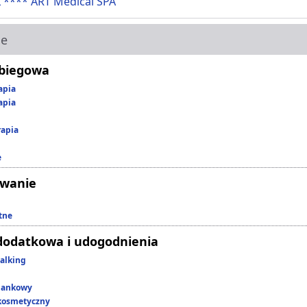
 **** ART Medical SPA
ie
abiegowa
apia
apia
rapia
e
owanie
tne
dodatkowa i udogodnienia
alking
lankowy
kosmetyczny