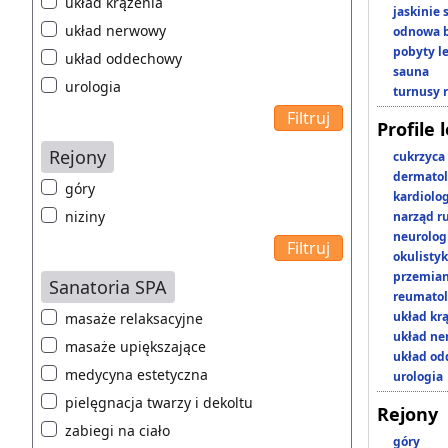
układ krążenia
jaskinie
układ nerwowy
odnowa b
pobyty l
układ oddechowy
sauna
urologia
turnusy 
Profile 
Rejony
cukrzyca
dermatol
góry
kardiolo
niziny
narząd r
neurolog
okulisty
przemian
Sanatoria SPA
reumatol
układ kr
masaże relaksacyjne
układ n
masaże upiększające
układ o
medycyna estetyczna
urologia
pielęgnacja twarzy i dekoltu
Rejony
zabiegi na ciało
góry