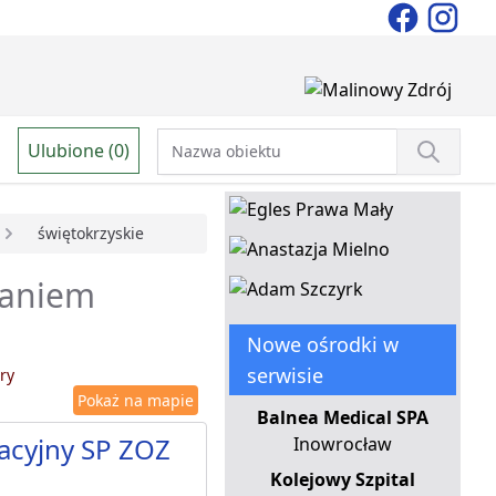
Ulubione (0)
świętokrzyskie
waniem
Nowe ośrodki w
serwisie
ry
Pokaż na mapie
Balnea Medical SPA
acyjny SP ZOZ
Inowrocław
Kolejowy Szpital