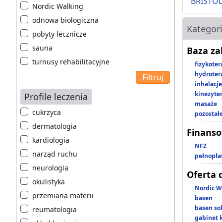
BRISTOL
Nordic Walking
odnowa biologiczna
Kategor
pobyty lecznicze
sauna
Baza z
turnusy rehabilitacyjne
fizykoter
hydroter
inhalacje
kinezyte
Profile leczenia
masaże
cukrzyca
pozostał
dermatologia
Finans
kardiologia
NFZ
narząd ruchu
pełnopła
neurologia
Oferta 
okulistyka
Nordic W
przemiana materii
basen
basen so
reumatologia
gabinet 