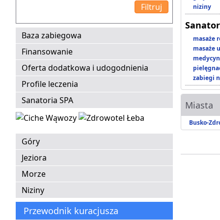
niziny
Sanator
Baza zabiegowa
masaże r
masaże u
Finansowanie
medycyna
Oferta dodatkowa i udogodnienia
pielęgnac
zabiegi n
Profile leczenia
Sanatoria SPA
Miasta
Busko-Zdr
Góry
Jeziora
Morze
Niziny
Przewodnik kuracjusza