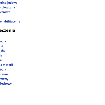
 solno-jodowa
iologiczna
ecznicze
rehabilitacyjne
leczenia
ogia
gia
uchu
ia
ka
a materii
ogia
ążenia
erwowy
ddechowy