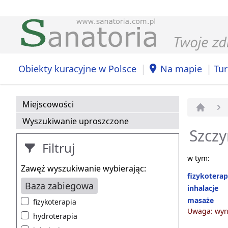
|
|
Obiekty kuracyjne w Polsce
Na mapie
Tur
Miejscowości
Strona 
Wyszukiwanie uproszczone
Szczy
Filtruj
w tym:
Zawęź wyszukiwanie wybierając:
fizykoterap
Baza zabiegowa
inhalacje
masaże
fizykoterapia
Uwaga: wyni
hydroterapia