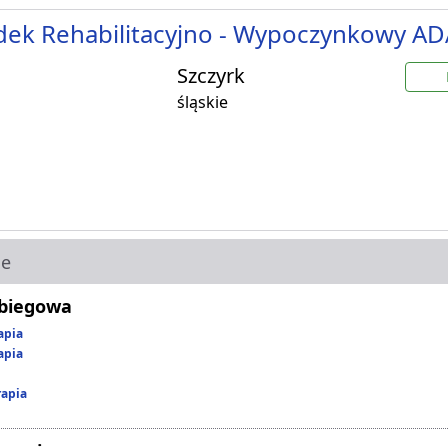
dek Rehabilitacyjno - Wypoczynkowy A
Szczyrk
śląskie
ie
abiegowa
apia
apia
rapia