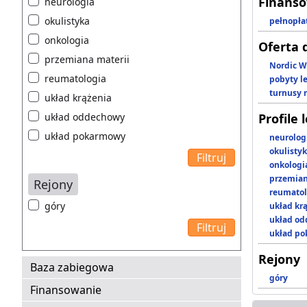
Finans
neurologia
okulistyka
pełnopła
onkologia
Oferta 
przemiana materii
Nordic W
reumatologia
pobyty l
turnusy 
układ krążenia
układ oddechowy
Profile 
układ pokarmowy
neurolog
okulisty
onkologi
przemian
Rejony
reumatol
góry
układ kr
układ o
układ p
Rejony
Baza zabiegowa
góry
Finansowanie