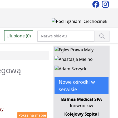
Ulubione (0)
iegową
Nowe ośrodki w
serwisie
Balnea Medical SPA
Inowrocław
ry
Kolejowy Szpital
Pokaż na mapie