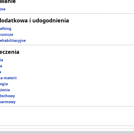
owanie
tne
dodatkowa i udogodnienia
alking
ecznicze
rehabilitacyjne
leczenia
ia
ka
a
a materii
ogia
ążenia
ddechowy
okarmowy