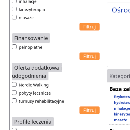
inhalacje
Ośro
kinezyterapia
masaże
Finansowanie
pełnopłatne
Oferta dodatkowa i
udogodnienia
Kategor
Nordic Walking
Baza z
pobyty lecznicze
fizykoter
turnusy rehabilitacyjne
hydroter
inhalacje
kinezyte
masaże
Profile leczenia