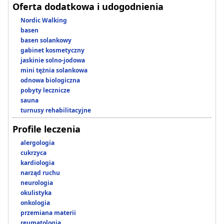
Oferta dodatkowa i udogodnienia
Nordic Walking
basen
basen solankowy
gabinet kosmetyczny
jaskinie solno-jodowa
mini tężnia solankowa
odnowa biologiczna
pobyty lecznicze
sauna
turnusy rehabilitacyjne
Profile leczenia
alergologia
cukrzyca
kardiologia
narząd ruchu
neurologia
okulistyka
onkologia
przemiana materii
reumatologia