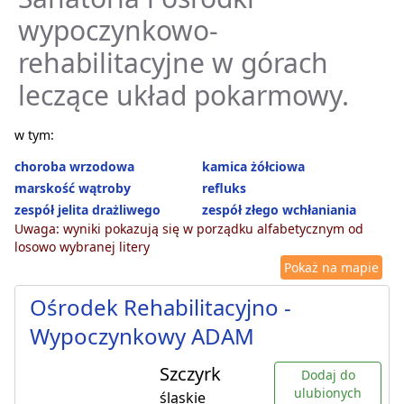
wypoczynkowo-
rehabilitacyjne w górach
leczące układ pokarmowy.
w tym:
choroba wrzodowa
kamica żółciowa
marskość wątroby
refluks
zespół jelita drażliwego
zespół złego wchłaniania
Uwaga: wyniki pokazują się w porządku alfabetycznym od
losowo wybranej litery
Pokaż na mapie
Ośrodek Rehabilitacyjno -
Wypoczynkowy ADAM
Szczyrk
Dodaj do
ulubionych
śląskie