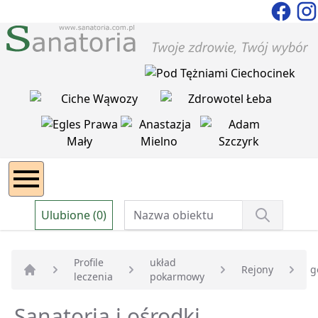
Ulubione (0)
Profile
układ
Rejony
g
leczenia
pokarmowy
Strona główna
Sanatoria i ośrodki