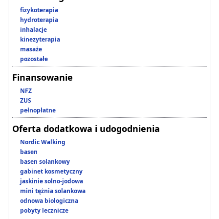
fizykoterapia
hydroterapia
inhalacje
kinezyterapia
masaże
pozostałe
Finansowanie
NFZ
ZUS
pełnopłatne
Oferta dodatkowa i udogodnienia
Nordic Walking
basen
basen solankowy
gabinet kosmetyczny
jaskinie solno-jodowa
mini tężnia solankowa
odnowa biologiczna
pobyty lecznicze