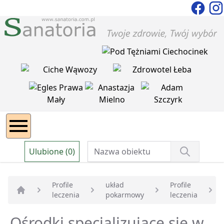
Ulubione (0)
Profile
układ
Profile
leczenia
pokarmowy
leczenia
Strona główna
Ośrodki specjalizujące się w