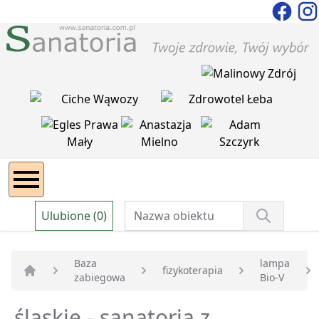
Ulubione (0)
Baza
lampa
fizykoterapia
zabiegowa
Bio-V
Strona główna
śląskie - sanatoria z