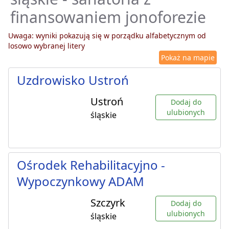
finansowaniem jonoforezie
Uwaga: wyniki pokazują się w porządku alfabetycznym od
losowo wybranej litery
Pokaż na mapie
Uzdrowisko Ustroń
Ustroń
Dodaj do
ulubionych
śląskie
Ośrodek Rehabilitacyjno -
Wypoczynkowy ADAM
Szczyrk
Dodaj do
ulubionych
śląskie