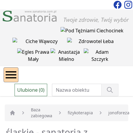
Ulubione (0)
Baza
fizykoterapia
jonoforeza
zabiegowa
Strona główna
śląskie - sanatoria z